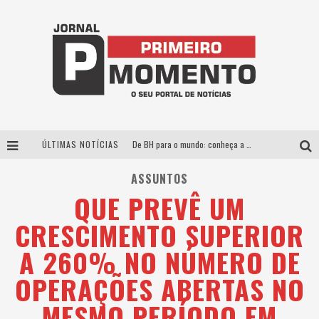
ÚLTIMAS NOTÍCIAS
De BH para o mundo: conheça a stylist mineira por trás de turnês e campanhas globais
Milton Guedes, o “músico dos músicos”, apresenta show da turnê “Milton Canta Lulu” em BH
ASSUNTOS
QUE PREVÊ UM
Exposição “Habitante – Registros de um Bolinho pela Cidade”, de Raquel Bolinho, ocupa a PQNA Galeria Pedro Moraleida, no Palácio das Artes
CRESCIMENTO SUPERIOR
Esplanada fica pequena e CÊ TÁ DOIDO FESTIVAL anuncia mudança para o gramado do Mineirão
A 260% NO NÚMERO DE
OPERAÇÕES ABERTAS NO
MESMO PERÍODO EM