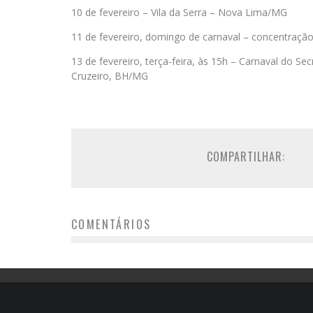
10 de fevereiro – Vila da Serra – Nova Lima/MG
11 de fevereiro, domingo de carnaval – concentração
13 de fevereiro, terça-feira, às 15h – Carnaval do Sec
Cruzeiro, BH/MG
COMPARTILHAR:
COMENTÁRIOS