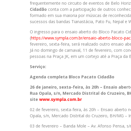
frequentemente no circuito de eventos de Belo Horiz
Cidadão
conta com a participação de outros conhecid
formado em sua maioria por músicas de reconhecida
sucessos das bandas Tianastácia, Pato Fu, Nepal e Wi
O ingresso para o ensaio aberto do Bloco Pacato Ci
(
https://www.sympla.com.br/
ensaio-aberto-bloco-pac
fevereiro, sexta-feira, será realizado outro ensaio a
Já no domingo de carnaval, 11 de fevereiro, com con
pessoas na Praça JK, em um cortejo até a Praça da B
Serviço:
Agenda completa Bloco Pacato Cidadão
26 de janeiro, sexta-feira, às 20h – Ensaio abe
Rua Opala, s/n, Mercado Distrital do Cruzeiro, 
site
www.sympla.com.br
02 de fevereiro, sexta-feira, às 20h – Ensaio aberto
Opala, s/n, Mercado Distrital do Cruzeiro, BH/MG – I
03 de fevereiro – Banda Mole – Av. Afonso Pensa, s