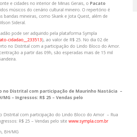
onte e cidades no interior de Minas Gerais, o
Pacato
os músicos do cenário cultural mineiro. O repertório é
s bandas mineiras, como Skank e Jota Quest, além de
lson Sideral.
dadão pode ser adquirido pela plataforma Sympla
ato-
cidadao__233513
), ao valor de R$ 25. No dia 02 de
berto no Distrital com a participação do Lindo Bloco do Amor.
centração a partir das 09h, são esperadas mais de 15 mil
andeira.
rto no Distrital com participação de Maurinho Nastácia –
BH/MG – Ingressos: R$ 25 – Vendas pelo
 no Distrital com participação do Lindo Bloco do Amor – Rua
ngressos: R$ 25 – Vendas pelo site
www.sympla.com.br
/n, BH/MG