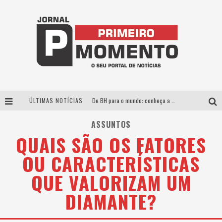
ÚLTIMAS NOTÍCIAS
De BH para o mundo: conheça a stylist mineira por trás de turnês e campanhas globais
Milton Guedes, o “músico dos músicos”, apresenta show da turnê “Milton Canta Lulu” em BH
ASSUNTOS
QUAIS SÃO OS FATORES
Exposição “Habitante – Registros de um Bolinho pela Cidade”, de Raquel Bolinho, ocupa a PQNA Galeria Pedro Moraleida, no Palácio das Artes
OU CARACTERÍSTICAS
Esplanada fica pequena e CÊ TÁ DOIDO FESTIVAL anuncia mudança para o gramado do Mineirão
QUE VALORIZAM UM
DIAMANTE?