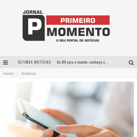
ÚLTIMAS NOTÍCIAS
De BH para o mundo: conheça a stylist mineira por trás de turnês e campanhas globais
Home
Notícias
Milton Guedes, o “músico dos músicos”, apresenta show da turnê “Milton Canta Lulu” em BH
Exposição “Habitante – Registros de um Bolinho pela Cidade”, de Raquel Bolinho, ocupa a PQNA Galeria Pedro Moraleida, no Palácio das Artes
Esplanada fica pequena e CÊ TÁ DOIDO FESTIVAL anuncia mudança para o gramado do Mineirão