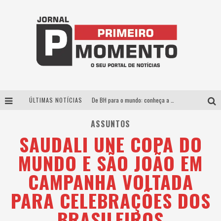
ÚLTIMAS NOTÍCIAS
De BH para o mundo: conheça a stylist mineira por trás de turnês e campanhas globais
Milton Guedes, o “músico dos músicos”, apresenta show da turnê “Milton Canta Lulu” em BH
ASSUNTOS
SAUDALI UNE COPA DO
Exposição “Habitante – Registros de um Bolinho pela Cidade”, de Raquel Bolinho, ocupa a PQNA Galeria Pedro Moraleida, no Palácio das Artes
MUNDO E SÃO JOÃO EM
Esplanada fica pequena e CÊ TÁ DOIDO FESTIVAL anuncia mudança para o gramado do Mineirão
CAMPANHA VOLTADA
PARA CELEBRAÇÕES DOS
BRASILEIROS