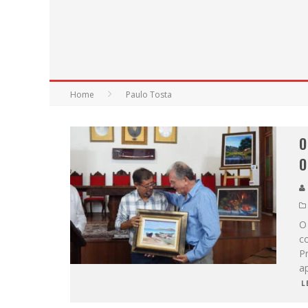
Home
Paulo Tosta
O
O
O 
c
Pr
a
L