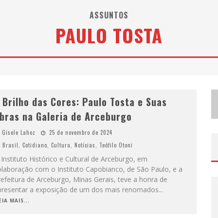
M
ILTON GUEDES, O “MÚSICO DOS MÚSICOS”, APRESENTA SHOW DA TURNÊ “MILTON CANTA LULU” EM BH
ASSUNTOS
PAULO TOSTA
E
XPOSIÇÃO “HABITANTE – REGISTROS DE UM BOLINHO PELA CIDADE”, DE RAQUEL BOLINHO, OCUPA A PQNA GALERIA PEDRO MORALEIDA, NO PALÁCIO DAS ARTES
E
SPLANADA FICA PEQUENA E CÊ TÁ DOIDO FESTIVAL ANUNCIA MUDANÇA PARA O GRAMADO DO MINEIRÃO
 Brilho das Cores: Paulo Tosta e Suas
bras na Galeria de Arceburgo
Gisele Lahoz
25 de novembro de 2024
Brasil
,
Cotidiano
,
Cultura
,
Notícias
,
Teófilo Otoni
Instituto Histórico e Cultural de Arceburgo, em
olaboração com o Instituto Capobianco, de São Paulo, e a
efeitura de Arceburgo, Minas Gerais, teve a honra de
presentar a exposição de um dos mais renomados
...
EIA MAIS...