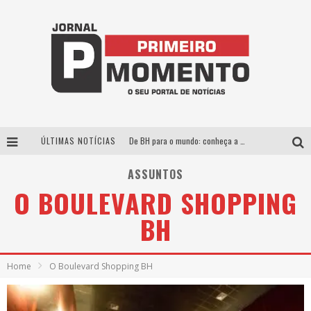
ÚLTIMAS NOTÍCIAS
De BH para o mundo: conheça a stylist mineira por trás de turnês e campanhas globais
Milton Guedes, o “músico dos músicos”, apresenta show da turnê “Milton Canta Lulu” em BH
ASSUNTOS
O BOULEVARD SHOPPING
Exposição “Habitante – Registros de um Bolinho pela Cidade”, de Raquel Bolinho, ocupa a PQNA Galeria Pedro Moraleida, no Palácio das Artes
BH
Esplanada fica pequena e CÊ TÁ DOIDO FESTIVAL anuncia mudança para o gramado do Mineirão
Home
O Boulevard Shopping BH