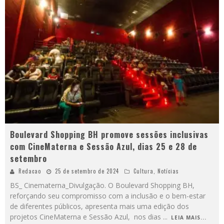
Boulevard Shopping BH promove sessões inclusivas
com CineMaterna e Sessão Azul, dias 25 e 28 de
setembro
Redacao
25 de setembro de 2024
Cultura
,
Notícias
BS_ Cinematerna_Divulgação. O Boulevard Shopping BH,
reforçando seu compromisso com a inclusão e o bem-estar
de diferentes públicos, apresenta mais uma edição dos
projetos CineMaterna e Sessão Azul, nos dias
...
LEIA MAIS...