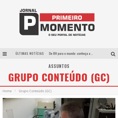
ÚLTIMAS NOTÍCIAS
De BH para o mundo: conheça a stylist mineira por trás de turnês e campanhas globais
Milton Guedes, o “músico dos músicos”, apresenta show da turnê “Milton Canta Lulu” em BH
ASSUNTOS
GRUPO CONTEÚDO (GC)
Exposição “Habitante – Registros de um Bolinho pela Cidade”, de Raquel Bolinho, ocupa a PQNA Galeria Pedro Moraleida, no Palácio das Artes
Esplanada fica pequena e CÊ TÁ DOIDO FESTIVAL anuncia mudança para o gramado do Mineirão
Home
Grupo Conteúdo (GC)