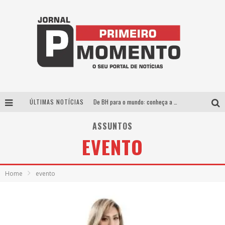
ÚLTIMAS NOTÍCIAS
De BH para o mundo: conheça a stylist mineira por trás de turnês e campanhas globais
Milton Guedes, o “músico dos músicos”, apresenta show da turnê “Milton Canta Lulu” em BH
ASSUNTOS
EVENTO
Exposição “Habitante – Registros de um Bolinho pela Cidade”, de Raquel Bolinho, ocupa a PQNA Galeria Pedro Moraleida, no Palácio das Artes
Esplanada fica pequena e CÊ TÁ DOIDO FESTIVAL anuncia mudança para o gramado do Mineirão
Home
evento