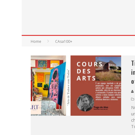
Home
CAsa100+
T
i
o
N
um
ch
T