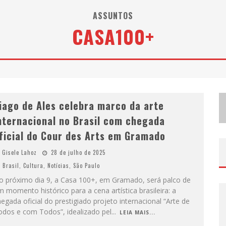
M
ILTON GUEDES, O “MÚSICO DOS MÚSICOS”, APRESENTA SHOW DA TURNÊ “MILTON CANTA LULU” EM BH
ASSUNTOS
CASA100+
E
XPOSIÇÃO “HABITANTE – REGISTROS DE UM BOLINHO PELA CIDADE”, DE RAQUEL BOLINHO, OCUPA A PQNA GALERIA PEDRO MORALEIDA, NO PALÁCIO DAS ARTES
E
SPLANADA FICA PEQUENA E CÊ TÁ DOIDO FESTIVAL ANUNCIA MUDANÇA PARA O GRAMADO DO MINEIRÃO
iago de Ales celebra marco da arte
nternacional no Brasil com chegada
ficial do Cour des Arts em Gramado
Gisele Lahoz
28 de julho de 2025
Brasil
,
Cultura
,
Notícias
,
São Paulo
o próximo dia 9, a Casa 100+, em Gramado, será palco de
 momento histórico para a cena artística brasileira: a
egada oficial do prestigiado projeto internacional “Arte de
odos e com Todos”, idealizado pel
...
LEIA MAIS...