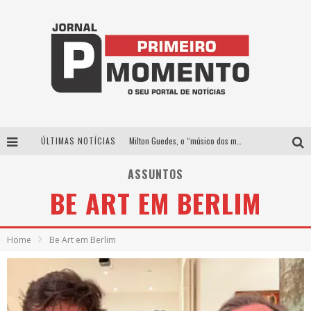
ÚLTIMAS NOTÍCIAS
Milton Guedes, o “músico dos músicos”, apresenta show da turnê “Milton Canta Lulu” em BH
Exposição “Habitante – Registros de um Bolinho pela Cidade”, de Raquel Bolinho, ocupa a PQNA Galeria Pedro Moraleida, no Palácio das Artes
ASSUNTOS
BE ART EM BERLIM
Com ingressos esgotados desde junho, Churrasquinho Menos é Mais agita BH na próxima semana
De BH para o mundo: conheça a stylist mineira por trás de turnês e campanhas globais
Home
Be Art em Berlim