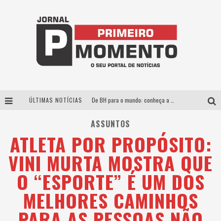
ÚLTIMAS NOTÍCIAS
De BH para o mundo: conheça a stylist mineira por trás de turnês e campanhas globais
Milton Guedes, o “músico dos músicos”, apresenta show da turnê “Milton Canta Lulu” em BH
ASSUNTOS
ATLETA POR PROPÓSITO:
Exposição “Habitante – Registros de um Bolinho pela Cidade”, de Raquel Bolinho, ocupa a PQNA Galeria Pedro Moraleida, no Palácio das Artes
VINI MURTA MOSTRA QUE
Esplanada fica pequena e CÊ TÁ DOIDO FESTIVAL anuncia mudança para o gramado do Mineirão
O “ESPORTE” É UM DOS
MELHORES CAMINHOS
PARA AS PESSOAS NÃO