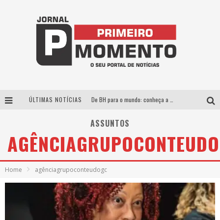
ÚLTIMAS NOTÍCIAS
De BH para o mundo: conheça a stylist mineira por trás de turnês e campanhas globais
Milton Guedes, o “músico dos músicos”, apresenta show da turnê “Milton Canta Lulu” em BH
ASSUNTOS
AGÊNCIAGRUPOCONTEUD
Exposição “Habitante – Registros de um Bolinho pela Cidade”, de Raquel Bolinho, ocupa a PQNA Galeria Pedro Moraleida, no Palácio das Artes
Esplanada fica pequena e CÊ TÁ DOIDO FESTIVAL anuncia mudança para o gramado do Mineirão
Home
agênciagrupoconteudogc