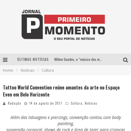
ÚLTIMAS NOTÍCIAS
Milton Guedes, o “músico dos músicos”, apresenta show da turnê “Milton Canta Lulu” em BH
Home
Notícias
Cultura
Exposição “Habitante – Registros de um Bolinho pela Cidade”, de Raquel Bolinho, ocupa a PQNA Galeria Pedro Moraleida, no Palácio das Artes
Com ingressos esgotados desde junho, Churrasquinho Menos é Mais agita BH na próxima semana
Tattoo World Convention reúne amantes da arte no Espaço
Even em Belo Horizonte
De BH para o mundo: conheça a stylist mineira por trás de turnês e campanhas globais
Redação
14 de agosto de 2017
Cultura
,
Notícias
Além das tatuagens e piercings, convenção contou com body
painting,
suspensão corporal, shows de rock e área de lazer para crianças