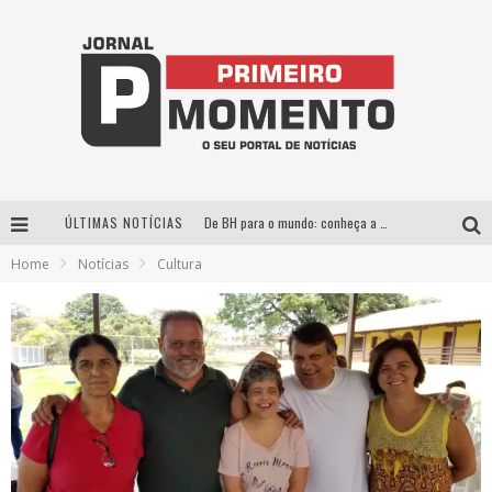
ÚLTIMAS NOTÍCIAS
De BH para o mundo: conheça a stylist mineira por trás de turnês e campanhas globais
Home
Notícias
Cultura
Milton Guedes, o “músico dos músicos”, apresenta show da turnê “Milton Canta Lulu” em BH
Exposição “Habitante – Registros de um Bolinho pela Cidade”, de Raquel Bolinho, ocupa a PQNA Galeria Pedro Moraleida, no Palácio das Artes
Esplanada fica pequena e CÊ TÁ DOIDO FESTIVAL anuncia mudança para o gramado do Mineirão