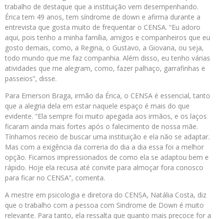
trabalho de destaque que a instituição vem desempenhando.
Érica tem 49 anos, tem síndrome de down e afirma durante a
entrevista que gosta muito de frequentar o CENSA. “Eu adoro
aqui, pois tenho a minha família, amigos e companheiros que eu
gosto demais, como, a Regina, o Gustavo, a Giovana, ou seja,
todo mundo que me faz companhia. Além disso, eu tenho várias
atividades que me alegram, como, fazer palhaço, garrafinhas e
passeios”, disse.
Para Emerson Braga, irmão da Érica, o CENSA é essencial, tanto
que a alegria dela em estar naquele espaço é mais do que
evidente. “Ela sempre foi muito apegada aos irmãos, e os laços
ficaram ainda mais fortes após o falecimento de nossa mãe.
Tínhamos receio de buscar uma instituição e ela não se adaptar.
Mas com a exigência da correria do dia a dia essa foi a melhor
opção. Ficamos impressionados de como ela se adaptou bem e
rápido. Hoje ela recusa até convite para almoçar fora conosco
para ficar no CENSA”, comenta.
A mestre em psicologia e diretora do CENSA, Natália Costa, diz
que o trabalho com a pessoa com Sindrome de Down é muito
relevante. Para tanto, ela ressalta que quanto mais precoce for a