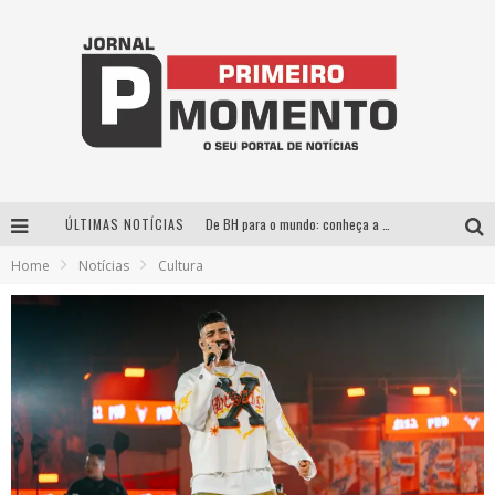
ÚLTIMAS NOTÍCIAS
De BH para o mundo: conheça a stylist mineira por trás de turnês e campanhas globais
Home
Notícias
Cultura
Milton Guedes, o “músico dos músicos”, apresenta show da turnê “Milton Canta Lulu” em BH
Exposição “Habitante – Registros de um Bolinho pela Cidade”, de Raquel Bolinho, ocupa a PQNA Galeria Pedro Moraleida, no Palácio das Artes
Esplanada fica pequena e CÊ TÁ DOIDO FESTIVAL anuncia mudança para o gramado do Mineirão