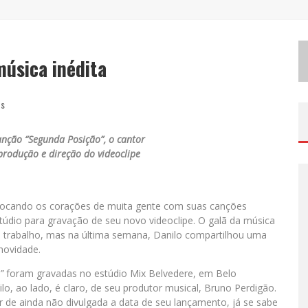
M
ILTON GUEDES, O “MÚSICO DOS MÚSICOS”, APRESENTA SHOW DA TURNÊ “MILTON CANTA LULU” EM BH
E
XPOSIÇÃO “HABITANTE – REGISTROS DE UM BOLINHO PELA CIDADE”, DE RAQUEL BOLINHO, OCUPA A PQNA GALERIA PEDRO MORALEIDA, NO PALÁCIO DAS ARTES
música inédita
E
SPLANADA FICA PEQUENA E CÊ TÁ DOIDO FESTIVAL ANUNCIA MUDANÇA PARA O GRAMADO DO MINEIRÃO
as
anção “Segunda Posição”, o cantor
rodução e direção do videoclipe
tocando os corações de muita gente com suas canções
údio para gravação de seu novo videoclipe. O galã da música
 trabalho, mas na última semana, Danilo compartilhou uma
novidade.
”
foram gravadas no estúdio Mix Belvedere, em Belo
o, ao lado, é claro, de seu produtor musical, Bruno Perdigão.
r de ainda não divulgada a data de seu lançamento, já se sabe