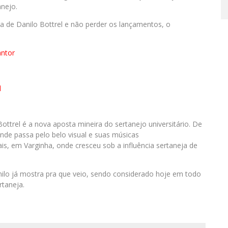
nejo.
ra de Danilo Bottrel e não perder os lançamentos, o
antor
l
ottrel é a nova aposta mineira do sertanejo universitário. De
nde passa pelo belo visual e suas músicas
is, em Varginha, onde cresceu sob a influência sertaneja de
ilo já mostra pra que veio, sendo considerado hoje em todo
rtaneja.