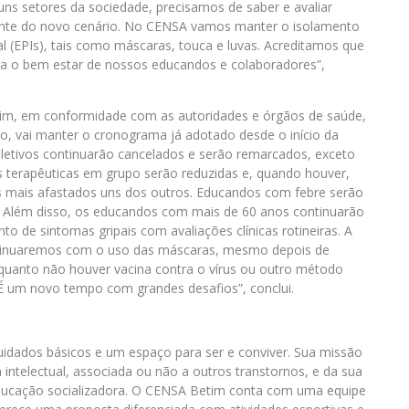
guns setores da sociedade, precisamos de saber e avaliar
nte do novo cenário. No CENSA vamos manter o isolamento
l (EPIs), tais como máscaras, touca e luvas. Acreditamos que
ra o bem estar de nossos educandos e colaboradores”,
tim, em conformidade com as autoridades e órgãos de saúde,
o, vai manter o cronograma já adotado desde o início da
eletivos continuarão cancelados e serão remarcados, exceto
s terapêuticas em grupo serão reduzidas e, quando houver,
mais afastados uns dos outros. Educandos com febre serão
o. Além disso, os educandos com mais de 60 anos continuarão
de sintomas gripais com avaliações clínicas rotineiras. A
ntinuaremos com o uso das máscaras, mesmo depois de
nquanto não houver vacina contra o vírus ou outro método
 É um novo tempo com grandes desafios”, conclui.
idados básicos e um espaço para ser e conviver. Sua missão
intelectual, associada ou não a outros transtornos, e da sua
educação socializadora. O CENSA Betim conta com uma equipe