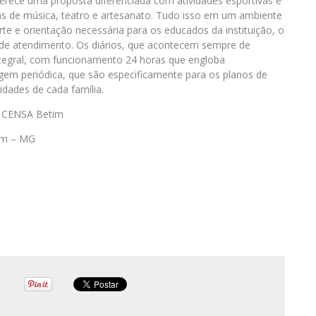
 oferece uma proposta diferenciada com atividades esportivas e
inas de música, teatro e artesanato. Tudo isso em um ambiente
rte e orientação necessária para os educados da instituição, o
 de atendimento. Os diários, que acontecem sempre de
ntegral, com funcionamento 24 horas que engloba
m periódica, que são especificamente para os planos de
idades de cada família.
– CENSA Betim
tim – MG