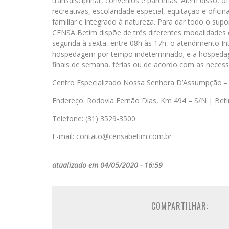
transdisciplinar, convênios e parcerias. Além disso,
recreativas, escolaridade especial, equitação e ofic
familiar e integrado à natureza. Para dar todo o supo
CENSA Betim dispõe de três diferentes modalidades
segunda à sexta, entre 08h às 17h, o atendimento I
hospedagem por tempo indeterminado; e a hospedage
finais de semana, férias ou de acordo com as necess
Centro Especializado Nossa Senhora D’Assumpção 
Endereço: Rodovia Fernão Dias, Km 494 – S/N | Be
Telefone: (31) 3529-3500
E-mail: contato@censabetim.com.br
atualizado em 04/05/2020 - 16:59
COMPARTILHAR: