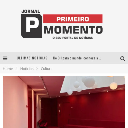
ÚLTIMAS NOTÍCIAS
De BH para o mundo: conheça a stylist mineira por trás de turnês e campanhas globais
Home
Notícias
Cultura
Milton Guedes, o “músico dos músicos”, apresenta show da turnê “Milton Canta Lulu” em BH
Exposição “Habitante – Registros de um Bolinho pela Cidade”, de Raquel Bolinho, ocupa a PQNA Galeria Pedro Moraleida, no Palácio das Artes
Esplanada fica pequena e CÊ TÁ DOIDO FESTIVAL anuncia mudança para o gramado do Mineirão