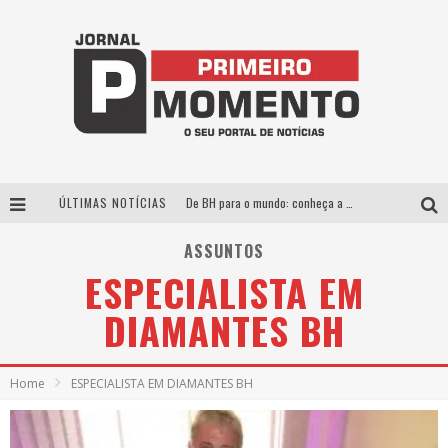
ÚLTIMAS NOTÍCIAS
De BH para o mundo: conheça a stylist mineira por trás de turnês e campanhas globais
Milton Guedes, o “músico dos músicos”, apresenta show da turnê “Milton Canta Lulu” em BH
ASSUNTOS
ESPECIALISTA EM
Exposição “Habitante – Registros de um Bolinho pela Cidade”, de Raquel Bolinho, ocupa a PQNA Galeria Pedro Moraleida, no Palácio das Artes
DIAMANTES BH
Esplanada fica pequena e CÊ TÁ DOIDO FESTIVAL anuncia mudança para o gramado do Mineirão
Home
ESPECIALISTA EM DIAMANTES BH