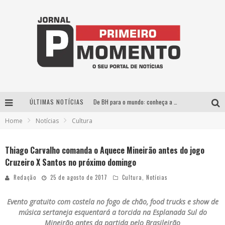
ÚLTIMAS NOTÍCIAS
De BH para o mundo: conheça a stylist mineira por trás de turnês e campanhas globais
Home
Notícias
Cultura
Milton Guedes, o “músico dos músicos”, apresenta show da turnê “Milton Canta Lulu” em BH
Exposição “Habitante – Registros de um Bolinho pela Cidade”, de Raquel Bolinho, ocupa a PQNA Galeria Pedro Moraleida, no Palácio das Artes
Thiago Carvalho comanda o Aquece Mineirão antes do jogo
Cruzeiro X Santos no próximo domingo
Esplanada fica pequena e CÊ TÁ DOIDO FESTIVAL anuncia mudança para o gramado do Mineirão
Redação
25 de agosto de 2017
Cultura
,
Notícias
Evento gratuito com costela no fogo de chão, food trucks e show de
música sertaneja esquentará a torcida na Esplanada Sul do
Mineirão antes da partida pelo Brasileirão