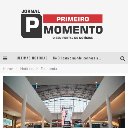
ÚLTIMAS NOTÍCIAS
De BH para o mundo: conheça a stylist mineira por trás de turnês e campanhas globais
Home
Notícias
Economia
Milton Guedes, o “músico dos músicos”, apresenta show da turnê “Milton Canta Lulu” em BH
Exposição “Habitante – Registros de um Bolinho pela Cidade”, de Raquel Bolinho, ocupa a PQNA Galeria Pedro Moraleida, no Palácio das Artes
Esplanada fica pequena e CÊ TÁ DOIDO FESTIVAL anuncia mudança para o gramado do Mineirão