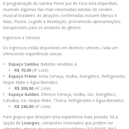
A programação do Samba Prime Juiz de Fora está imperdível,
reunindo algumas das mais renomadas bandas do cenário
musical brasileiro. As atrações confirmadas incluem Menos é
Mais, Pixote, Legado e Revelação, prometendo apresentações
inesquecíveis para os amantes do gênero.
Ingressos e Setores
Os ingressos estão disponíveis em diversos setores, cada um
oferecendo experiências únicas:
Espaço Samba
: Bebidas vendidas à
R$ 70,00
(4º Lote)
Espaço Prime
: Inclui Cerveja, Vodka, Energético, Refrigerante,
Xeque Mate e Água liberados.
R$ 200,00
(4º Lote)
Espaço Golden
: Oferece Cerveja, Vodka, Gin, Energético,
Catuaba, Ice, Xeque Mate, Tônica, Refrigerante e Água liberados.
R$ 240,00
(4º Lote)
Para grupos que desejam uma experiência mais privada, há a
opção de
Lounges
, camarotes reservados que podem ser
adquiridos através de reserva pelo telefone: (32) 99155-3862.