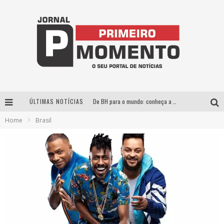
ÚLTIMAS NOTÍCIAS
De BH para o mundo: conheça a stylist mineira por trás de turnês e campanhas globais
Home
Brasil
Milton Guedes, o “músico dos músicos”, apresenta show da turnê “Milton Canta Lulu” em BH
Exposição “Habitante – Registros de um Bolinho pela Cidade”, de Raquel Bolinho, ocupa a PQNA Galeria Pedro Moraleida, no Palácio das Artes
Esplanada fica pequena e CÊ TÁ DOIDO FESTIVAL anuncia mudança para o gramado do Mineirão