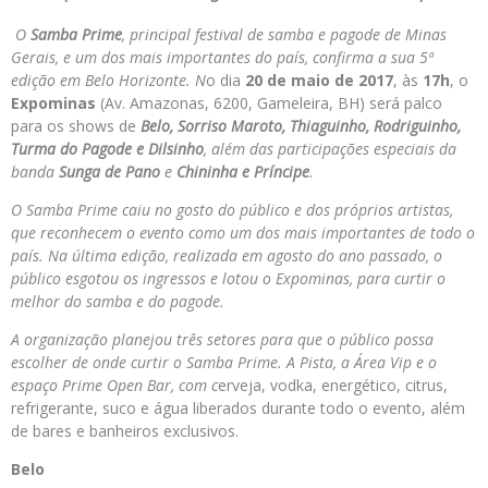
O
Samba Prime
, principal festival de samba e pagode de Minas
Gerais, e um dos mais importantes do país, confirma a sua 5ª
edição em Belo Horizonte. N
o dia
20 de maio de 2017
, às
17h
, o
Expominas
(Av. Amazonas, 6200, Gameleira, BH) será palco
para os shows de
Belo, Sorriso Maroto, Thiaguinho, Rodriguinho,
Turma do Pagode e Dilsinho
, além das participações especiais da
banda
Sunga de Pano
e
Chininha e Príncipe
.
O Samba Prime caiu no gosto do público e dos próprios artistas,
que reconhecem o evento como um dos mais importantes de todo o
país. Na última edição, realizada em agosto do ano passado, o
público esgotou os ingressos e lotou o Expominas, para curtir o
melhor do samba e do pagode.
A organização planejou três setores para que o público possa
escolher de onde curtir o Samba Prime. A Pista, a Área Vip e o
espaço Prime Open Bar,
com c
erveja, vodka, energético, citrus,
refrigerante, suco e água liberados durante todo o evento, além
de bares e banheiros exclusivos.
Belo