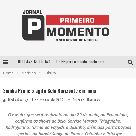
ÚLTIMAS NOTÍCIAS
De BH para o mundo: conheça a stylist mineira por trás de turnês e campanhas globais
Home
Notícias
Cultura
Milton Guedes, o “músico dos músicos”, apresenta show da turnê “Milton Canta Lulu” em BH
Exposição “Habitante – Registros de um Bolinho pela Cidade”, de Raquel Bolinho, ocupa a PQNA Galeria Pedro Moraleida, no Palácio das Artes
Samba Prime 5 agita Belo Horizonte em maio
Esplanada fica pequena e CÊ TÁ DOIDO FESTIVAL anuncia mudança para o gramado do Mineirão
Redação
11 de março de 2017
Cultura
,
Notícias
O evento, que será realizado no dia 20 de maio, no Expominas,
confirma os shows de Belo, Sorriso Maroto, Thiaguinho,
Rodriguinho, Turma do Pagode e Dilsinho, além das participações
especiais da banda Sunga de Pano e Chininha e Príncipe