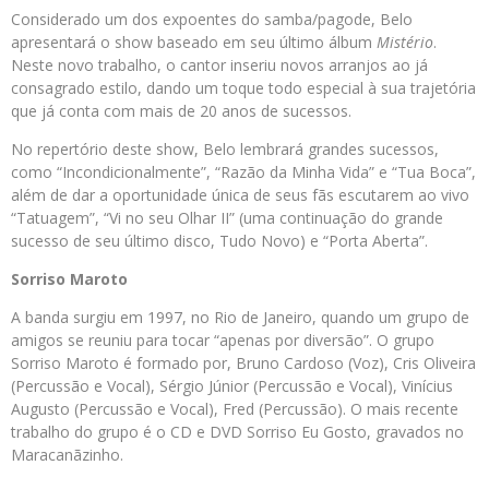
Considerado um dos expoentes do samba/pagode, Belo
apresentará o show baseado em seu último álbum
Mistério
.
Neste novo trabalho, o cantor inseriu novos arranjos ao já
consagrado estilo, dando um toque todo especial à sua trajetória
que já conta com mais de 20 anos de sucessos.
No repertório deste show, Belo lembrará grandes sucessos,
como “Incondicionalmente”, “Razão da Minha Vida” e “Tua Boca”,
além de dar a oportunidade única de seus fãs escutarem ao vivo
“Tatuagem”, “Vi no seu Olhar II” (uma continuação do grande
sucesso de seu último disco, Tudo Novo) e “Porta Aberta”.
Sorriso Maroto
A banda surgiu em 1997, no Rio de Janeiro, quando um grupo de
amigos se reuniu para tocar “apenas por diversão”. O grupo
Sorriso Maroto é formado por, Bruno Cardoso (Voz), Cris Oliveira
(Percussão e Vocal), Sérgio Júnior (Percussão e Vocal), Vinícius
Augusto (Percussão e Vocal), Fred (Percussão). O mais recente
trabalho do grupo é o CD e DVD Sorriso Eu Gosto, gravados no
Maracanãzinho.