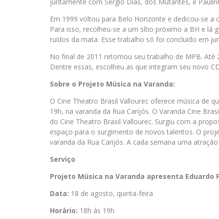
juntamente com Sérgio Dias, dos Mutantes, e Pauli
Em 1999 voltou para Belo Horizonte e dedicou-se a c
Para isso, recolheu-se a um sítio próximo a BH e lá
ruídos da mata. Esse trabalho só foi concluído em 
No final de 2011 retomou seu trabalho de MPB. Até 2
Dentre essas, escolheu as que integram seu novo C
Sobre o Projeto Música na Varanda:
O Cine Theatro Brasil Vallourec oferece música de qu
19h, na varanda da Rua Carijós. O Varanda Cine Brasi
do Cine Theatro Brasil Vallourec. Surgiu com a propos
espaço para o surgimento de novos talentos. O proje
varanda da Rua Carijós. A cada semana uma atração mu
Serviço
Projeto Música na Varanda apresenta Eduardo Fi
Data:
18 de agosto, quinta-feira
Horário:
18h às 19h