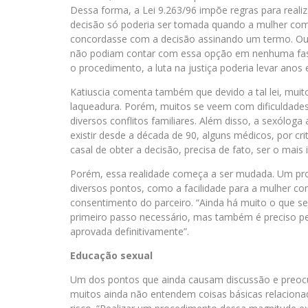
Dessa forma, a Lei 9.263/96 impõe regras para reali
decisão só poderia ser tomada quando a mulher compl
concordasse com a decisão assinando um termo. Ou 
não podiam contar com essa opção em nenhuma fase 
o procedimento, a luta na justiça poderia levar anos
Katiuscia comenta também que devido a tal lei, muito
laqueadura. Porém, muitos se veem com dificuldades 
diversos conflitos familiares. Além disso, a sexólog
existir desde a década de 90, alguns médicos, por crit
casal de obter a decisão, precisa de fato, ser o mais
Porém, essa realidade começa a ser mudada. Um proj
diversos pontos, como a facilidade para a mulher co
consentimento do parceiro. “Ainda há muito o que s
primeiro passo necessário, mas também é preciso pe
aprovada definitivamente”.
Educação sexual
Um dos pontos que ainda causam discussão e preocup
muitos ainda não entendem coisas básicas relacion