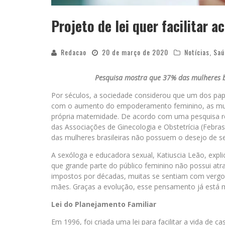
Projeto de lei quer facilitar 
Redacao
20 de março de 2020
Notícias
,
Saú
Pesquisa mostra que 37% das mulheres b
Por séculos, a sociedade considerou que um dos pap
com o aumento do empoderamento feminino, as mulhe
própria maternidade. De acordo com uma pesquisa re
das Associações de Ginecologia e Obstetrícia (Febr
das mulheres brasileiras não possuem o desejo de s
A sexóloga e educadora sexual, Katiuscia Leão, expl
que grande parte do público feminino não possui atr
impostos por décadas, muitas se sentiam com verg
mães. Graças a evolução, esse pensamento já está m
Lei do Planejamento Familiar
Em 1996, foi criada uma lei para facilitar a vida de c