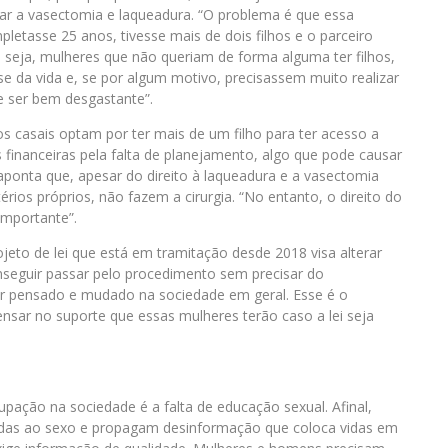
zar a vasectomia e laqueadura. “O problema é que essa
etasse 25 anos, tivesse mais de dois filhos e o parceiro
seja, mulheres que não queriam de forma alguma ter filhos,
da vida e, se por algum motivo, precisassem muito realizar
 e ser bem desgastante”.
s casais optam por ter mais de um filho para ter acesso a
financeiras pela falta de planejamento, algo que pode causar
a aponta que, apesar do direito à laqueadura e a vasectomia
érios próprios, não fazem a cirurgia. “No entanto, o direito do
 importante”.
eto de lei que está em tramitação desde 2018 visa alterar
nseguir passar pelo procedimento sem precisar do
er pensado e mudado na sociedade em geral. Esse é o
nsar no suporte que essas mulheres terão caso a lei seja
ação na sociedade é a falta de educação sexual. Afinal,
adas ao sexo e propagam desinformação que coloca vidas em