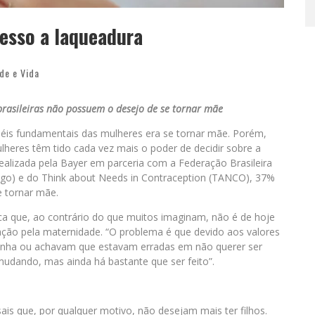
acesso a laqueadura
de e Vida
rasileiras não possuem o desejo de se tornar mãe
éis fundamentais das mulheres era se tornar mãe. Porém,
res têm tido cada vez mais o poder de decidir sobre a
alizada pela Bayer em parceria com a Federação Brasileira
asgo) e do Think about Needs in Contraception (TANCO), 37%
e tornar mãe.
ica que, ao contrário do que muitos imaginam, não é de hoje
ação pela maternidade. “O problema é que devido aos valores
onha ou achavam que estavam erradas em não querer ser
udando, mas ainda há bastante que ser feito”.
asais que, por qualquer motivo, não desejam mais ter filhos.