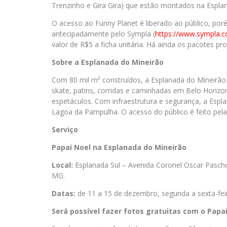
Trenzinho e Gira Gira) que estão montados na Esplan
O acesso ao Funny Planet é liberado ao público, por
antecipadamente pelo Sympla (
https://www.sympla.c
valor de R$5 a ficha unitária. Há ainda os pacotes pr
Sobre a Esplanada do Mineirão
Com 80 mil m² construídos, a Esplanada do Mineirão
skate, patins, corridas e caminhadas em Belo Horizo
espetáculos. Com infraestrutura e segurança, a Espla
Lagoa da Pampulha. O acesso do público é feito pelas
Serviço
Papai Noel na Esplanada do Mineirão
Local:
Esplanada Sul – Avenida Coronel Oscar Pascho
MG.
Datas:
de 11 a 15 de dezembro, segunda a sexta-fei
Será possível fazer fotos gratuitas com o Papa