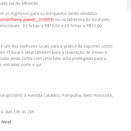
ada Sul do Mineirão.
ém os ingressos para os brinquedos serão vendidos
om.br/
funny-planet__219559
) ou na bilheteria do local pelo
omocionais: 03 fichas a R$10,00 e 05 fichas a R$15,00.
 é um dos melhores locais para a prática de esportes como
nte. O local é ideal também para a realização de shows e
nada ainda conta com uma bela vista privilegiada para a
 entradas norte e sul.
al (próximo à Avenida Catalão), Pampulha, Belo Horizonte,
ra, das 14h às 20h
i Noel