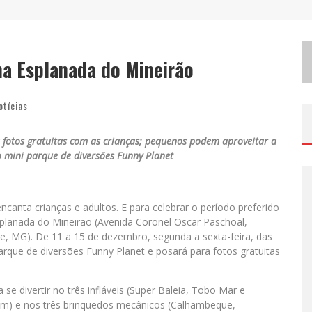
M
ILTON GUEDES, O “MÚSICO DOS MÚSICOS”, APRESENTA SHOW DA TURNÊ “MILTON CANTA LULU” EM BH
E
XPOSIÇÃO “HABITANTE – REGISTROS DE UM BOLINHO PELA CIDADE”, DE RAQUEL BOLINHO, OCUPA A PQNA GALERIA PEDRO MORALEIDA, NO PALÁCIO DAS ARTES
na Esplanada do Mineirão
E
SPLANADA FICA PEQUENA E CÊ TÁ DOIDO FESTIVAL ANUNCIA MUDANÇA PARA O GRAMADO DO MINEIRÃO
otícias
fotos gratuitas com as crianças; pequenos podem aproveitar a
 mini parque de diversões Funny Planet
canta crianças e adultos. E para celebrar o período preferido
splanada do Mineirão (Avenida Coronel Oscar Paschoal,
e, MG). De 11 a 15 de dezembro, segunda a sexta-feira, das
rque de diversões Funny Planet e posará para fotos gratuitas
e divertir no três infláveis (Super Baleia, Tobo Mar e
lim) e nos três brinquedos mecânicos (Calhambeque,