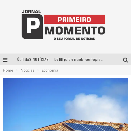
ÚLTIMAS NOTÍCIAS
De BH para o mundo: conheça a stylist mineira por trás de turnês e campanhas globais
Home
Notícias
Economia
Milton Guedes, o “músico dos músicos”, apresenta show da turnê “Milton Canta Lulu” em BH
Exposição “Habitante – Registros de um Bolinho pela Cidade”, de Raquel Bolinho, ocupa a PQNA Galeria Pedro Moraleida, no Palácio das Artes
Esplanada fica pequena e CÊ TÁ DOIDO FESTIVAL anuncia mudança para o gramado do Mineirão