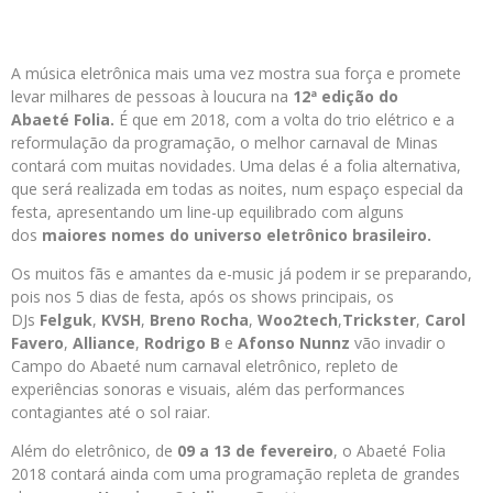
A música eletrônica mais uma vez mostra sua força e promete
levar milhares de pessoas à loucura na
12ª edição do
Abaeté
Folia.
É que em 2018, com a volta do trio elétrico e a
reformulação da programação, o melhor carnaval de Minas
contará com muitas novidades. Uma delas é a folia alternativa,
que será realizada em todas as noites, num espaço especial da
festa, apresentando um line-up equilibrado com alguns
dos
maiores nomes do universo eletrônico brasileiro.
Os muitos fãs e amantes da e-music já podem ir se preparando,
pois nos 5 dias de festa, após os shows principais, os
DJs
Felguk
,
KVSH
,
Breno Rocha
,
Woo2tech
,
Trickster
,
Carol
Favero
,
Alliance
,
Rodrigo B
e
Afonso Nunnz
vão invadir o
Campo do Abaeté num carnaval eletrônico, repleto de
experiências sonoras e visuais, além das performances
contagiantes até o sol raiar.
Além do eletrônico, de
09 a 13 de fevereiro
, o Abaeté Folia
2018 contará ainda com uma programação repleta de grandes