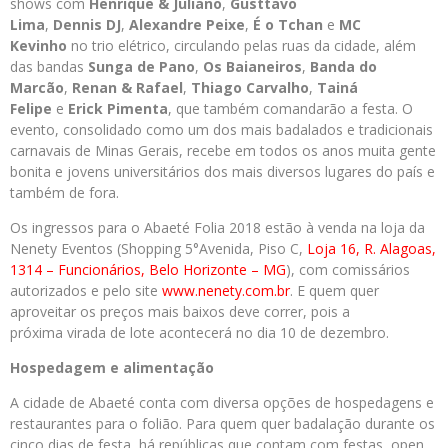
shows com
Henrique & Juliano
,
Gusttavo
Lima
,
Dennis DJ
,
Alexandre Peixe
,
É o Tchan
e
MC
Kevinho
no trio elétrico, circulando pelas ruas da cidade, além
das bandas
Sunga de Pano
,
Os Baianeiros
,
Banda do
Marcão
,
Renan & Rafael
,
Thiago Carvalho
,
Tainá
Felipe
e
Erick Pimenta
, que também comandarão a festa. O
evento, consolidado como um dos mais badalados e tradicionais
carnavais de Minas Gerais, recebe em todos os anos muita gente
bonita e jovens universitários dos mais diversos lugares do país e
também de fora.
Os ingressos para o Abaeté Folia 2018 estão à venda na loja da
Nenety Eventos (Shopping 5°Avenida, Piso C,
Loja 16, R. Alagoas,
1314 – Funcionários, Belo Horizonte – MG
), com comissários
autorizados e pelo site
www.nenety.com.br
. E quem quer
aproveitar os preços mais baixos deve correr, pois a
próxima virada de lote acontecerá no dia 10 de dezembro.
Hospedagem e alimentação
A cidade de Abaeté conta com diversa opções de hospedagens e
restaurantes para o folião. Para quem quer badalação durante os
cinco dias de festa, há repúblicas que contam com festas, open