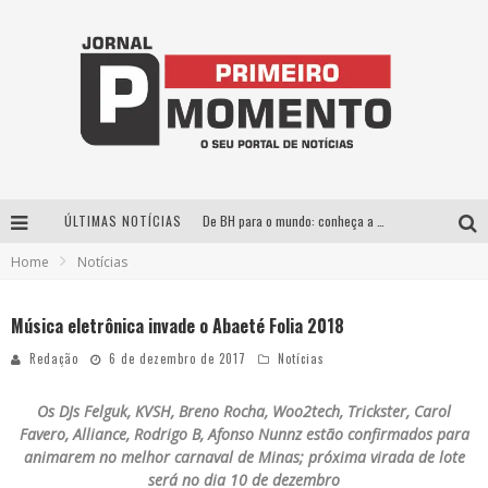
ÚLTIMAS NOTÍCIAS
De BH para o mundo: conheça a stylist mineira por trás de turnês e campanhas globais
Home
Notícias
Milton Guedes, o “músico dos músicos”, apresenta show da turnê “Milton Canta Lulu” em BH
Exposição “Habitante – Registros de um Bolinho pela Cidade”, de Raquel Bolinho, ocupa a PQNA Galeria Pedro Moraleida, no Palácio das Artes
Música eletrônica invade o Abaeté Folia 2018
Esplanada fica pequena e CÊ TÁ DOIDO FESTIVAL anuncia mudança para o gramado do Mineirão
Redação
6 de dezembro de 2017
Notícias
Os DJs Felguk, KVSH, Breno Rocha, Woo2tech, Trickster, Carol
Favero, Alliance, Rodrigo B, Afonso Nunnz estão confirmados para
animarem no melhor carnaval de Minas; próxima virada de lote
será no dia 10 de dezembro