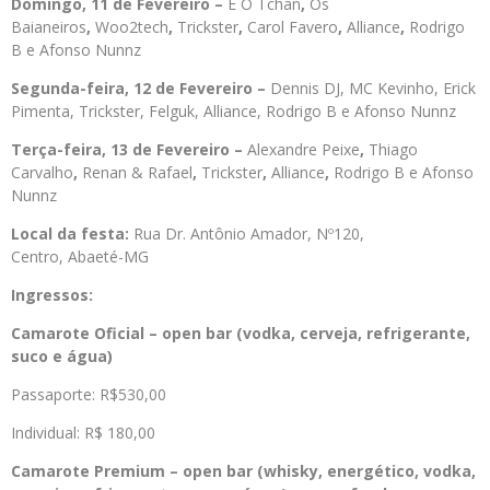
Domingo, 11 de Fevereiro –
É O Tchan
,
Os
Baianeiros
,
Woo2tech
,
Trickster
,
Carol Favero
,
Alliance
,
Rodrigo
B e Afonso Nunnz
Segunda-feira, 12 de Fevereiro –
Dennis DJ, MC Kevinho, Erick
Pimenta, Trickster, Felguk, Alliance, Rodrigo B e Afonso Nunnz
Terça-feira, 13 de Fevereiro –
Alexandre Peixe
,
Thiago
Carvalho
,
Renan & Rafael
,
Trickster
,
Alliance
,
Rodrigo B e Afonso
Nunnz
Local da festa:
Rua Dr. Antônio Amador, Nº120,
Centro, Abaeté-MG
Ingressos:
Camarote Oficial – open bar (vodka, cerveja, refrigerante,
suco e água)
Passaporte: R$530,00
Individual: R$ 180,00
Camarote Premium – open bar (whisky, energético, vodka,