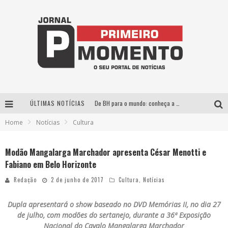
ÚLTIMAS NOTÍCIAS
De BH para o mundo: conheça a stylist mineira por trás de turnês e campanhas globais
Home
Notícias
Cultura
Milton Guedes, o “músico dos músicos”, apresenta show da turnê “Milton Canta Lulu” em BH
Exposição “Habitante – Registros de um Bolinho pela Cidade”, de Raquel Bolinho, ocupa a PQNA Galeria Pedro Moraleida, no Palácio das Artes
Modão Mangalarga Marchador apresenta César Menotti e
Fabiano em Belo Horizonte
Esplanada fica pequena e CÊ TÁ DOIDO FESTIVAL anuncia mudança para o gramado do Mineirão
Redação
2 de junho de 2017
Cultura
,
Notícias
Dupla apresentará o show baseado no DVD Memórias II, no dia 27
de julho, com modões do sertanejo, durante a 36ª Exposição
Nacional do Cavalo Mangalarga Marchador