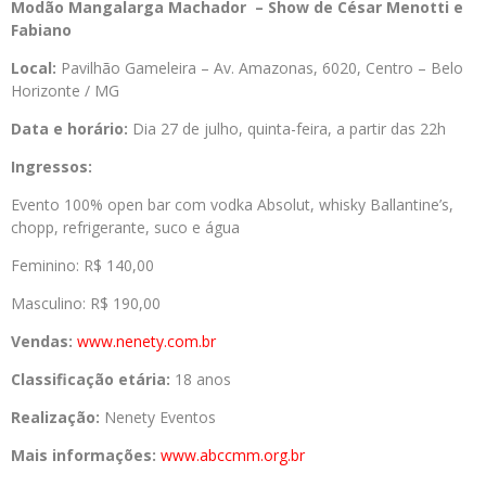
Modão Mangalarga Machador
– Show de César Menotti e
Fabiano
Local:
Pavilhão Gameleira – Av. Amazonas, 6020, Centro – Belo
Horizonte / MG
Data e horário:
Dia 27 de julho, quinta-feira, a partir das 22h
Ingressos:
Evento 100% open bar com vodka Absolut, whisky Ballantine’s,
chopp, refrigerante, suco e água
Feminino: R$ 140,00
Masculino: R$ 190,00
Vendas:
www.nenety.com.br
Classificação etária:
18 anos
Realização:
Nenety Eventos
Mais informações:
www.abccmm.org.br