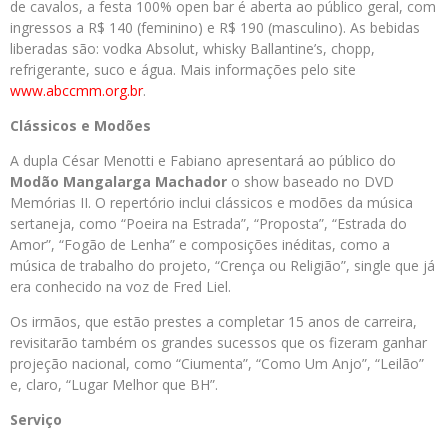
de cavalos, a festa 100% open bar é aberta ao público geral, com
ingressos a R$ 140 (feminino) e R$ 190 (masculino). As bebidas
liberadas são: vodka Absolut, whisky Ballantine’s, chopp,
refrigerante, suco e água. Mais informações pelo site
www.abccmm.org.br
.
Clássicos e Modões
A dupla César Menotti e Fabiano apresentará ao público do
Modão Mangalarga Machador
o show baseado no DVD
Memórias II. O repertório inclui clássicos e modões da música
sertaneja, como “Poeira na Estrada”, “Proposta”, “Estrada do
Amor”, “Fogão de Lenha” e composições inéditas, como a
música de trabalho do projeto, “Crença ou Religião”, single que já
era conhecido na voz de Fred Liel.
Os irmãos, que estão prestes a completar 15 anos de carreira,
revisitarão também os grandes sucessos que os fizeram ganhar
projeção nacional, como “Ciumenta”, “Como Um Anjo”, “Leilão”
e, claro, “Lugar Melhor que BH”.
Serviço