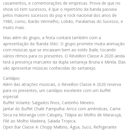
casamentos, e comemorações de empresas. Prova de que no
show só tem sucessos, é que o repertório da banda passeia
pelos maiores sucessos do pop e rock nacional dos anos de
1980, como, Barão Vermelho, Lobão, Paralamas do Sucesso, e
muito mais.
Mas além do grupo, a festa contará também com a
apresentação da ‘Banda Stilo’. O grupo promete muita animação
com músicas que se encaixam bem ao estilo Baile, tocando
vários ritmos para os presentes. O Réveillon Classe A 2020 ainda
terá a presença marcante da dupla sertaneja Bruna e Mirela. Elas
vão apresentar músicas conhecidas do sertanejo.
Cardápio
Além das atrações musicais, o Réveillon Classe A 2020 reserva
para os presentes, um cardápio excelente com um buffet
especial:
Buffet Volante: Salgados finos, Cantinho Mineiro.
Jantar do Buffet Chalé Pampulha: Arroz com amêndoas, Carne
Seca na Moranga com Catupiry, Tilápia ao Molho de Maracujá,
Filé ao Molho Madeira, Salada Tropica.
Open Bar Classe A: Chopp Maltino, Água, Suco, Refrigerante