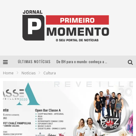
ÚLTIMAS NOTÍCIAS
De BH para o mundo: conheça a stylist mineira por trás de turnês e campanhas globais
Home
Notícias
Cultura
Milton Guedes, o “músico dos músicos”, apresenta show da turnê “Milton Canta Lulu” em BH
Exposição “Habitante – Registros de um Bolinho pela Cidade”, de Raquel Bolinho, ocupa a PQNA Galeria Pedro Moraleida, no Palácio das Artes
Esplanada fica pequena e CÊ TÁ DOIDO FESTIVAL anuncia mudança para o gramado do Mineirão