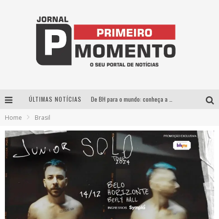
ÚLTIMAS NOTÍCIAS
De BH para o mundo: conheça a stylist mineira por trás de turnês e campanhas globais
Home
Brasil
Milton Guedes, o “músico dos músicos”, apresenta show da turnê “Milton Canta Lulu” em BH
Exposição “Habitante – Registros de um Bolinho pela Cidade”, de Raquel Bolinho, ocupa a PQNA Galeria Pedro Moraleida, no Palácio das Artes
Esplanada fica pequena e CÊ TÁ DOIDO FESTIVAL anuncia mudança para o gramado do Mineirão