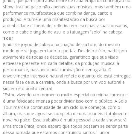
Junior, que participou ativamente de cada etapa da concepção do
show, traz ao palco não apenas suas músicas, mas também uma
performance multifacetada que combina dança, canto e
produção. A turnê é uma manifestação da busca por
autenticidade e liberdade, refletida em escolhas visuais ousadas,
como o cabelo tingido de azul e a tatuagem “solo” na cabeça.
Tour
Junior se jogou de cabeça na criação dessa tour, do mesmo
modo que se joga em tudo o que faz. Desde o início, participou
ativamente de todas as decisões, garantindo que sua visão
estivesse presente em cada detalhe, da produção musical à
performance, passando pela iluminação e cenografia. O
envolvimento intenso e natural reflete o quanto ele está entregue
nessa fase de sua carreira, onde a busca por um voo autoral e
sincero é o ponto central.
“Estou vivendo um momento muito especial na minha carreira e
é uma felicidade imensa poder dividir isso com o público. A Solo
Tour marca a continuidade de um ciclo que começou com o
álbum, mas que agora se completa de uma maneira totalmente
nova no palco. Esse trabalho é muito pessoal e cada show será
uma troca única, onde espero que todos possam se sentir parte
dessa jornada que estamos construindo juntos.” Junior