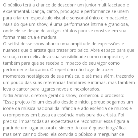
O público terá a chance de descobrir um Junior multifacetado e
experimental. Dança, canto, produção e performance se unem
para criar um espetáculo visual e sensorial único e impactante.
Mais do que um show, é uma performance íntima e grandiosa,
onde ele se despe de antigos rótulos para se mostrar em sua
forma mais crua e madura.
O setlist desse show abarca uma amplitude de expressões e
nuances que o artista quis trazer pro palco. Abre espaço para que
se ouça com delicadeza sua sensibilidade como compositor, e
também para que se receba o impacto do seu vigor como
performer e dançarino. O repertório não foge de trazer
momentos nostálgicos de sua música, e até mais além, trazendo
um pouco das suas referências familiares e íntimas, mas também
leva o cantor para lugares novos e inexplorados.
Nídia Aranha, diretora geral do show, comentou o processo:
“Esse projeto foi um desafio desde o início, porque pegamos um
ícone da música nacional da infância e adolescência de muitos e
o rompemos em busca da essência mais pura do artista. Foi
preciso limpar todas as expectativas e reconstruir essa figura a
partir de um lugar autoral e sincero. A tour é quase biográfica,
mas sem cair no óbvio; ela convida o público a mergulhar de