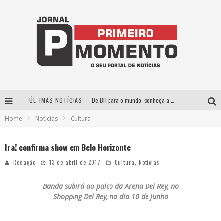
ÚLTIMAS NOTÍCIAS
De BH para o mundo: conheça a stylist mineira por trás de turnês e campanhas globais
Home
Notícias
Cultura
Milton Guedes, o “músico dos músicos”, apresenta show da turnê “Milton Canta Lulu” em BH
Exposição “Habitante – Registros de um Bolinho pela Cidade”, de Raquel Bolinho, ocupa a PQNA Galeria Pedro Moraleida, no Palácio das Artes
Ira! confirma show em Belo Horizonte
Esplanada fica pequena e CÊ TÁ DOIDO FESTIVAL anuncia mudança para o gramado do Mineirão
Redação
13 de abril de 2017
Cultura
,
Notícias
Banda subirá ao palco da Arena Del Rey, no
Shopping Del Rey, no dia 10 de junho