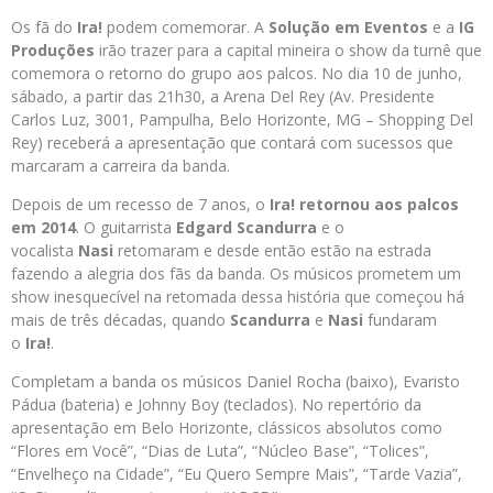
Os fã do
Ira!
podem comemorar. A
Solução em Eventos
e a
IG
Produções
irão trazer para a capital mineira o show da turnê que
comemora o retorno do grupo aos palcos. No dia 10 de junho,
sábado, a partir das 21h30, a Arena Del Rey (Av. Presidente
Carlos Luz, 3001, Pampulha, Belo Horizonte, MG – Shopping Del
Rey) receberá a apresentação que contará com sucessos que
marcaram a carreira da banda.
Depois de um recesso de 7 anos, o
Ira!
retornou aos palcos
em 2014
. O guitarrista
Edgard Scandurra
e o
vocalista
Nasi
retomaram e desde então estão na estrada
fazendo a alegria dos fãs da banda. Os músicos prometem um
show inesquecível na retomada dessa história que começou há
mais de três décadas, quando
Scandurra
e
Nasi
fundaram
o
Ira!
.
Completam a banda os músicos Daniel Rocha (baixo), Evaristo
Pádua (bateria) e Johnny Boy (teclados). No repertório da
apresentação em Belo Horizonte, clássicos absolutos como
“Flores em Você”, “Dias de Luta”, “Núcleo Base”, “Tolices”,
“Envelheço na Cidade”, “Eu Quero Sempre Mais”, “Tarde Vazia”,