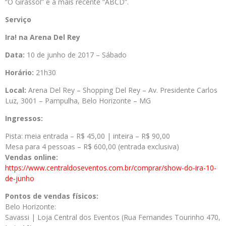
“O Girassol” e a mais recente “ABCD”.
Serviço
Ira! na Arena Del Rey
Data:
10 de junho de 2017 – Sábado
Horário:
21h30
Local:
Arena Del Rey – Shopping Del Rey – Av. Presidente Carlos
Luz, 3001 – Pampulha, Belo Horizonte – MG
Ingressos:
Pista: meia entrada – R$ 45,00 | inteira – R$ 90,00
Mesa para 4 pessoas – R$ 600,00 (entrada exclusiva)
Vendas online:
https://www.centraldoseventos.com.br/comprar/show-do-ira-10-
de-junho
Pontos de vendas físicos:
Belo Horizonte:
Savassi | Loja Central dos Eventos (Rua Fernandes Tourinho 470,