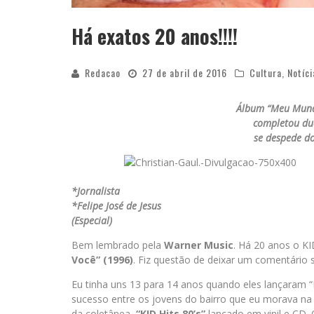
Há exatos 20 anos!!!!
Redacao
27 de abril de 2016
Cultura
,
Notíci
Álbum “Meu Mund
completou du
se despede do
*Jornalista
*Felipe José de Jesus
(Especial)
Bem lembrado pela
Warner Music
. Há 20 anos o K
Você” (1996)
. Fiz questão de deixar um comentário 
Eu tinha uns 13 para 14 anos quando eles lançaram
sucesso entre os jovens do bairro que eu morava n
da coletânea,
“KID Hits 80’s”
lançado em vinil e CD.