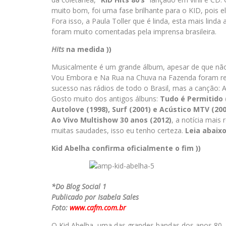
muito bom, foi uma fase brilhante para o KID, pois e
Fora isso, a Paula Toller que é linda, esta mais lind
foram muito comentadas pela imprensa brasileira.
Hits
na medida ))
Musicalmente é um grande álbum, apesar de que nã
Vou Embora e Na Rua na Chuva na Fazenda foram re
sucesso nas rádios de todo o Brasil, mas a canção: 
Gosto muito dos antigos álbuns:
Tudo é Permitido (
Autolove (1998), Surf (2001) e Acústico MTV (200
Ao Vivo Multishow 30 anos (2012)
, a notícia mais 
muitas saudades, isso eu tenho certeza.
Leia abaixo
Kid Abelha confirma oficialmente o fim ))
*Do Blog Social 1
Publicado por Isabela Sales
Foto:
www.cafm.com.br
O Kid Abelha, uma das grandes bandas dos anos 80, a