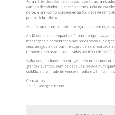
Foram três décadas de sucesso, aventuras, amizade,
carreira desafiadora que escolhemos. Pela nossa fil
norte, e sim como conseqüência (ou não) de um trab
pop-rock brasileiro.
Mas faltou o mais importante: Agradecer em negrito, 
Ao fã que nos acompanha há tanto tempo, viajando p
mensagens e comentando nas redes sociais, elogian
seus amigos a nos ouvir, e cuja vida está marcada a
também marcaram nossas vidas, MUITO OBRIGADO
Saiba que, do fundo do coração, não nos esquecere
grandes eventos, nem de cada voz isolada num qua
solidão, na vontade de vencer o tédio e a tristeza a
Com amor;
Paula, George e Bruno.