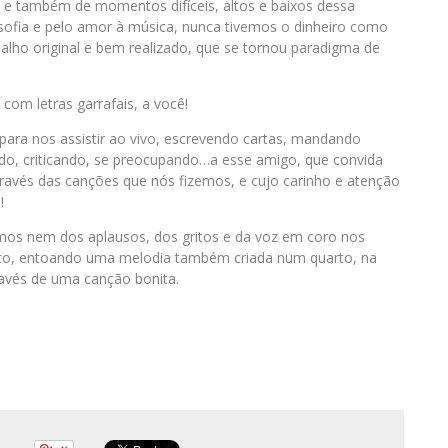
 e também de momentos difíceis, altos e baixos dessa
osofia e pelo amor à música, nunca tivemos o dinheiro como
alho original e bem realizado, que se tornou paradigma de
com letras garrafais, a você!
ara nos assistir ao vivo, escrevendo cartas, mandando
do, criticando, se preocupando…a esse amigo, que convida
través das canções que nós fizemos, e cujo carinho e atenção
!
mos nem dos aplausos, dos gritos e da voz em coro nos
rto, entoando uma melodia também criada num quarto, na
través de uma canção bonita.