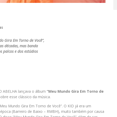
as
o Gira Em Torno de Você”,
as décadas, mas banda
s palcos e dos estúdios
ID ABELHA lançava o álbum
“Meu Mundo Gira Em Torno de
sobre esse clássico da música.
 “Meu Mundo Gira Em Torno de Você”. O KID já era um
a época (Barreiro de Baixo – RMBH), muito também por causa
 O disco “Meu Mundo Gira Em Torno de Você” além de ser