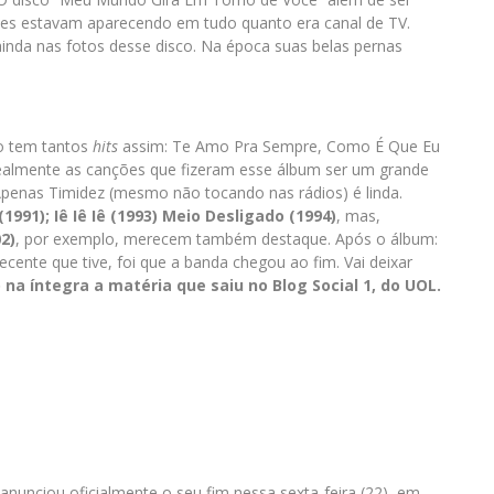
les es
tavam aparecendo em tudo quanto era canal de TV.
a ainda nas fotos desse disco. Na época suas belas pernas
o tem tantos
hits
assim: Te Amo Pra Sempre, Como É Que Eu
almente as canções que fizeram esse álbum ser um grande
Apenas Timidez (mesmo não tocando nas rádios) é linda.
1991); Iê Iê Iê (1993) Meio Desligado (1994)
, mas,
2)
, por exemplo, merecem também destaque. Após o álbum:
recente que tive, foi que a banda chegou ao fim. Vai deixar
 na íntegra a matéria que saiu no Blog Social 1, do UOL.
nunciou oficialmente o seu fim nessa sexta-feira (22), em