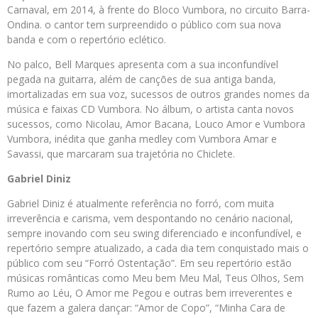
Carnaval, em 2014, à frente do Bloco Vumbora, no circuito Barra-
Ondina. o cantor tem surpreendido o público com sua nova
banda e com o repertório eclético.
No palco, Bell Marques apresenta com a sua inconfundível
pegada na guitarra, além de canções de sua antiga banda,
imortalizadas em sua voz, sucessos de outros grandes nomes da
música e faixas CD Vumbora. No álbum, o artista canta novos
sucessos, como Nicolau, Amor Bacana, Louco Amor e Vumbora
Vumbora, inédita que ganha medley com Vumbora Amar e
Savassi, que marcaram sua trajetória no Chiclete.
Gabriel Diniz
Gabriel Diniz é atualmente referência no forró, com muita
irreverência e carisma, vem despontando no cenário nacional,
sempre inovando com seu swing diferenciado e inconfundível, e
repertório sempre atualizado, a cada dia tem conquistado mais o
público com seu “Forró Ostentação”. Em seu repertório estão
músicas românticas como Meu bem Meu Mal, Teus Olhos, Sem
Rumo ao Léu, O Amor me Pegou e outras bem irreverentes e
que fazem a galera dançar: “Amor de Copo”, “Minha Cara de