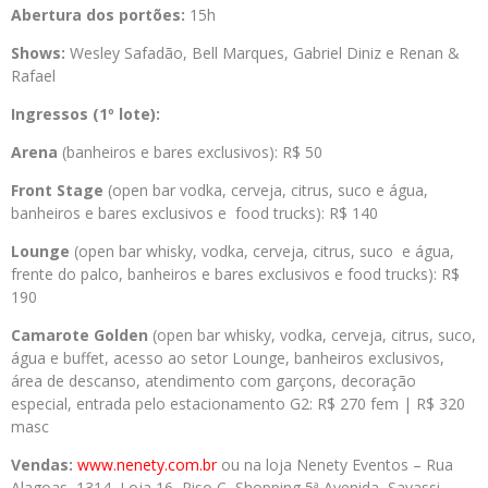
Abertura dos portões:
15h
Shows:
Wesley Safadão, Bell Marques, Gabriel Diniz e Renan &
Rafael
Ingressos (1º lote):
Arena
(banheiros e bares exclusivos): R$ 50
Front Stage
(open bar vodka, cerveja, citrus, suco e água,
banheiros e bares exclusivos e food trucks): R$ 140
Lounge
(open bar whisky, vodka, cerveja, citrus, suco e água,
frente do palco, banheiros e bares exclusivos e food trucks): R$
190
Camarote Golden
(open bar whisky, vodka, cerveja, citrus, suco,
água e buffet, acesso ao setor Lounge, banheiros exclusivos,
área de descanso, atendimento com garçons, decoração
especial, entrada pelo estacionamento G2: R$ 270 fem | R$ 320
masc
Vendas:
www.nenety.com.br
ou na loja Nenety Eventos – Rua
Alagoas, 1314, Loja 16, Piso C, Shopping 5ª Avenida, Savassi,