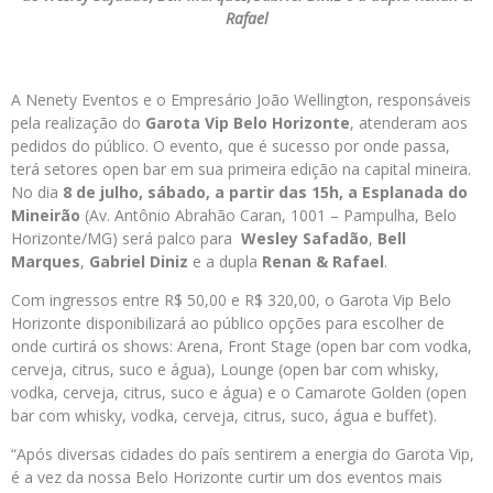
Rafael
A Nenety Eventos e o Empresário João Wellington, responsáveis
pela realização do
Garota Vip Belo Horizonte
, atenderam aos
pedidos do público. O evento, que é sucesso por onde passa,
terá setores open bar em sua primeira edição na capital mineira.
No dia
8 de julho, sábado, a partir das 15h, a Esplanada do
Mineirão
(Av. Antônio Abrahão Caran, 1001 – Pampulha, Belo
Horizonte/MG) será palco para
Wesley Safadão
,
Bell
Marques
,
Gabriel Diniz
e a dupla
Renan & Rafael
.
Com ingressos entre R$ 50,00 e R$ 320,00, o Garota Vip Belo
Horizonte disponibilizará ao público opções para escolher de
onde curtirá os shows: Arena, Front Stage (open bar com vodka,
cerveja, citrus, suco e água), Lounge (open bar com whisky,
vodka, cerveja, citrus, suco e água) e o Camarote Golden (open
bar com whisky, vodka, cerveja, citrus, suco, água e buffet).
“Após diversas cidades do país sentirem a energia do Garota Vip,
é a vez da nossa Belo Horizonte curtir um dos eventos mais