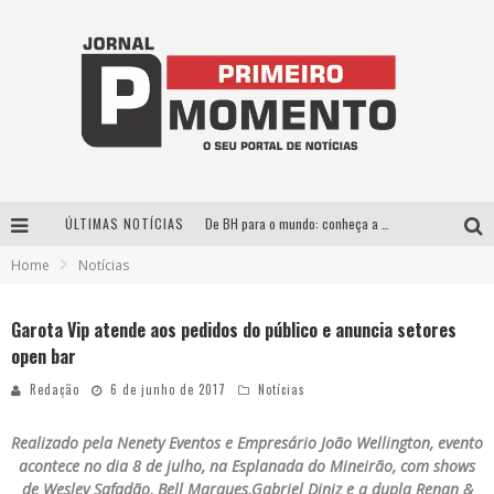
ÚLTIMAS NOTÍCIAS
De BH para o mundo: conheça a stylist mineira por trás de turnês e campanhas globais
Home
Notícias
Milton Guedes, o “músico dos músicos”, apresenta show da turnê “Milton Canta Lulu” em BH
Exposição “Habitante – Registros de um Bolinho pela Cidade”, de Raquel Bolinho, ocupa a PQNA Galeria Pedro Moraleida, no Palácio das Artes
Garota Vip atende aos pedidos do público e anuncia setores
open bar
Esplanada fica pequena e CÊ TÁ DOIDO FESTIVAL anuncia mudança para o gramado do Mineirão
Redação
6 de junho de 2017
Notícias
Realizado pela Nenety Eventos e Empresário João Wellington, evento
acontece no dia 8 de julho, na Esplanada do Mineirão, com shows
de Wesley Safadão, Bell Marques,Gabriel Diniz e a dupla Renan &