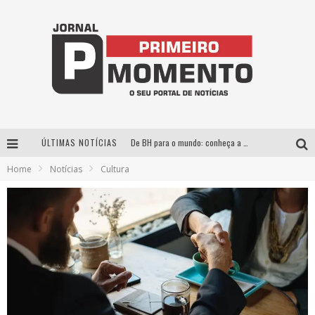
ÚLTIMAS NOTÍCIAS
De BH para o mundo: conheça a stylist mineira por trás de turnês e campanhas globais
Home
Notícias
Cultura
Milton Guedes, o “músico dos músicos”, apresenta show da turnê “Milton Canta Lulu” em BH
Exposição “Habitante – Registros de um Bolinho pela Cidade”, de Raquel Bolinho, ocupa a PQNA Galeria Pedro Moraleida, no Palácio das Artes
Esplanada fica pequena e CÊ TÁ DOIDO FESTIVAL anuncia mudança para o gramado do Mineirão