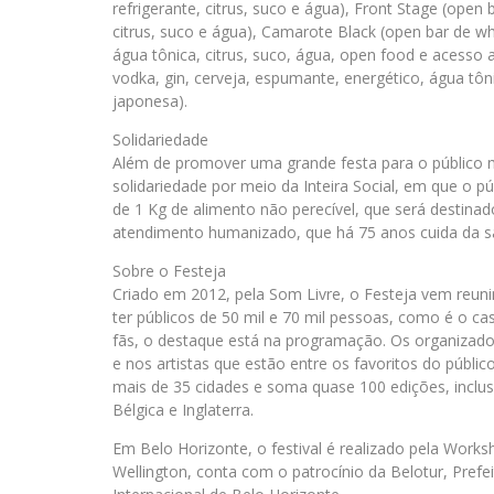
refrigerante, citrus, suco e água), Front Stage (open b
citrus, suco e água), Camarote Black (open bar de whi
água tônica, citrus, suco, água, open food e acesso
vodka, gin, cerveja, espumante, energético, água tôn
japonesa).
Solidariedade
Além de promover uma grande festa para o público m
solidariedade por meio da Inteira Social, em que o 
de 1 Kg de alimento não perecível, que será destinado
atendimento humanizado, que há 75 anos cuida da s
Sobre o Festeja
Criado em 2012, pela Som Livre, o Festeja vem reun
ter públicos de 50 mil e 70 mil pessoas, como é o ca
fãs, o destaque está na programação. Os organizad
e nos artistas que estão entre os favoritos do públic
mais de 35 cidades e soma quase 100 edições, inclus
Bélgica e Inglaterra.
Em Belo Horizonte, o festival é realizado pela Work
Wellington, conta com o patrocínio da Belotur, Prefe