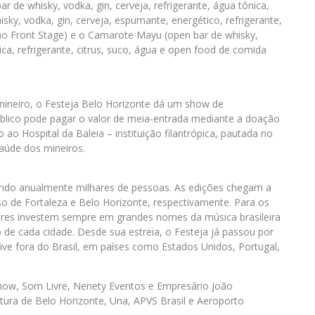
ar de whisky, vodka, gin, cerveja, refrigerante, água tônica,
sky, vodka, gin, cerveja, espumante, energético, refrigerante,
 ao Front Stage) e o Camarote Mayu (open bar de whisky,
ica, refrigerante, citrus, suco, água e open food de comida
ineiro, o Festeja Belo Horizonte dá um show de
público pode pagar o valor de meia-entrada mediante a doação
 ao Hospital da Baleia – instituição filantrópica, pautada no
aúde dos mineiros.
indo anualmente milhares de pessoas. As edições chegam a
so de Fortaleza e Belo Horizonte, respectivamente. Para os
ores investem sempre em grandes nomes da música brasileira
o de cada cidade. Desde sua estreia, o Festeja já passou por
ive fora do Brasil, em países como Estados Unidos, Portugal,
show, Som Livre, Nenety Eventos e Empresário João
itura de Belo Horizonte, Una, APVS Brasil e Aeroporto