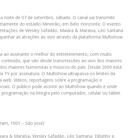
noite de 07 de setembro, sábado. O canal vai transmitir
retamente do estádio Mineirão, em Belo Horizonte. O evento
esentações de Wesley Safadão, Maiara & Maraisa, Léo Santana
anhar as atrações ao vivo através da plataforma Multishow
va ao assinante o melhor do entretenimento, com muito
e conteúdo, que vão desde transmissões ao vivo dos maiores
elos maiores humoristas e músicos do país. Desde 2009 está
da TV por assinatura. O Multishow ultrapassa os limites da
a web. Vídeos, reportagens sobre a programação e
ociais. O público pode assistir ao Multishow quando e onde
a programação na íntegra pelo computador, celular ou tablet.
aram, 1001 – São José)
iara & Maraísa, Wesley Safadão, Léo Santana, Dilsinho e