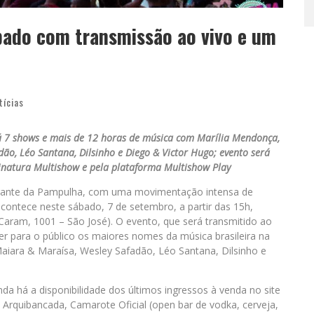
bado com transmissão ao vivo e um
tícias
erá 7 shows e mais de 12 horas de música com Marília Mendonça,
dão, Léo Santana, Dilsinho e Diego & Victor Hugo; evento será
sinatura Multishow e pela plataforma Multishow Play
igante da Pampulha, com uma movimentação intensa de
acontece neste sábado, 7 de setembro, a partir das 15h,
Caram, 1001 – São José). O evento, que será transmitido ao
zer para o público os maiores nomes da música brasileira na
Maiara & Maraísa, Wesley Safadão, Léo Santana, Dilsinho e
da há a disponibilidade dos últimos ingressos à venda no site
 Arquibancada, Camarote Oficial (open bar de vodka, cerveja,