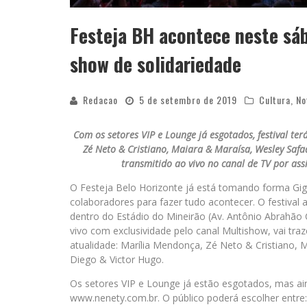
Festeja BH acontece neste sá
show de solidariedade
Redacao
5 de setembro de 2019
Cultura
,
No
Com os setores VIP e Lounge já esgotados, festival t
Zé Neto & Cristiano, Maiara & Maraísa, Wesley Safa
transmitido ao vivo no canal de TV por as
O Festeja Belo Horizonte já está tomando forma G
colaboradores para fazer tudo acontecer. O festival 
dentro do Estádio do Mineirão (Av. Antônio Abrahão 
vivo com exclusividade pelo canal Multishow, vai tra
atualidade: Marília Mendonça, Zé Neto & Cristiano, 
Diego & Victor Hugo.
Os setores VIP e Lounge já estão esgotados, mas ain
www.nenety.com.br. O público poderá escolher entre: