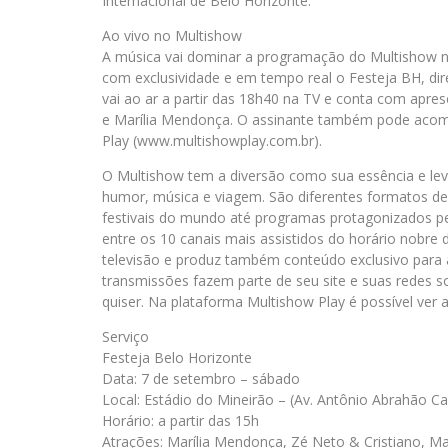
Internacional de Belo Horizonte.
Ao vivo no Multishow
A música vai dominar a programação do Multishow na 
com exclusividade e em tempo real o Festeja BH, di
vai ao ar a partir das 18h40 na TV e conta com apr
e Marília Mendonça. O assinante também pode acomp
Play (www.multishowplay.com.br).
O Multishow tem a diversão como sua essência e le
humor, música e viagem. São diferentes formatos d
festivais do mundo até programas protagonizados p
entre os 10 canais mais assistidos do horário nobre 
televisão e produz também conteúdo exclusivo para 
transmissões fazem parte de seu site e suas redes s
quiser. Na plataforma Multishow Play é possível ver 
Serviço
Festeja Belo Horizonte
Data: 7 de setembro – sábado
Local: Estádio do Mineirão – (Av. Antônio Abrahão C
Horário: a partir das 15h
Atrações: Marília Mendonça, Zé Neto & Cristiano, Ma