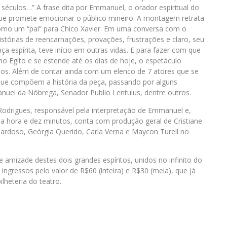
 séculos…” A frase dita por Emmanuel, o orador espiritual do
que promete emocionar o público mineiro. A montagem retrata
como um “pai” para Chico Xavier. Em uma conversa com o
stórias de reencarnações, provações, frustrações e claro, seu
 espírita, teve início em outras vidas. E para fazer com que
o Egito e se estende até os dias de hoje, o espetáculo
eos. Além de contar ainda com um elenco de 7 atores que se
que compõem a história da peça, passando por alguns
nuel da Nóbrega, Senador Publio Lentulus, dentre outros.
 Rodrigues, responsável pela interpretação de Emmanuel e,
 hora e dez minutos, conta com produção geral de Cristiane
ardoso, Geórgia Querido, Carla Verna e Maycon Turell no
mizade destes dois grandes espíritos, unidos no infinito do
ngressos pelo valor de R$60 (inteira) e R$30 (meia), que já
lheteria do teatro.