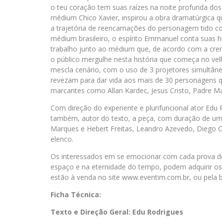
o teu coração tem suas raízes na noite profunda dos
médium Chico Xavier, inspirou a obra dramatúrgica 
a trajetória de reencarnações do personagem tido 
médium brasileiro, o espírito Emmanuel conta suas hi
trabalho junto ao médium que, de acordo com a crença
o público mergulhe nesta história que começa no velh
mescla cenário, com o uso de 3 projetores simultân
revezam para dar vida aos mais de 30 personagens 
marcantes como Allan Kardec, Jesus Cristo, Padre Ma
Com direção do experiente e plurifuncional ator Edu
também, autor do texto, a peça, com duração de uma
Marques e Hebert Freitas, Leandro Azevedo, Diego C
elenco.
Os interessados em se emocionar com cada prova de a
espaço e na eternidade do tempo, podem adquirir os i
estão à venda no site www.eventim.com.br, ou pela bi
Ficha Técnica:
Texto e Direção Geral: Edu Rodrigues