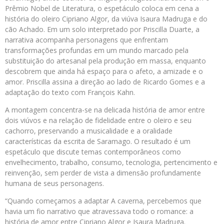
Prêmio Nobel de Literatura, o espetáculo coloca em cena a
história do oleiro Cipriano Algor, da viúva Isaura Madruga e do
cão Achado. Em um solo interpretado por Priscilla Duarte, a
narrativa acompanha personagens que enfrentam
transformações profundas em um mundo marcado pela
substituição do artesanal pela produção em massa, enquanto
descobrem que ainda há espaço para o afeto, a amizade e o
amor. Priscilla assina a direção ao lado de Ricardo Gomes e a
adaptação do texto com François Kahn.
A montagem concentra-se na delicada história de amor entre
dois viúvos e na relação de fidelidade entre o oleiro e seu
cachorro, preservando a musicalidade e a oralidade
características da escrita de Saramago. O resultado é um
espetáculo que discute temas contemporâneos como
envelhecimento, trabalho, consumo, tecnologia, pertencimento e
reinvenção, sem perder de vista a dimensão profundamente
humana de seus personagens.
“Quando começamos a adaptar A caverna, percebemos que
havia um fio narrativo que atravessava todo o romance: a
história de amor entre Cipriano Algor e Isaura Madruga.