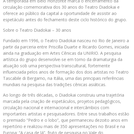
A temporada em Belo Horizonte marca o encerramento da
circulação comemorativa dos 30 anos do Teatro Diadokai e
oferece ao público da capital a oportunidade de assistir ao
espetáculo antes do fechamento deste ciclo histórico do grupo.
Sobre o Teatro Diadokai – 30 anos
Fundado em 1996, o Teatro Diadokai nasceu no Rio de Janeiro a
partir da parceria entre Priscilla Duarte e Ricardo Gomes, iniciada
ainda na graduação em Artes Cênicas da UNIRIO. A pesquisa
artística do grupo desenvolve-se em torno da dramaturgia da
atuação sob uma perspectiva transcultural, fortemente
influenciada pelos anos de formação dos dois artistas no Teatro
Tascabile di Bergamo, na Itália, uma das principais referências
mundiais na pesquisa das tradições cênicas asiáticas.
Ao longo de três décadas, o Diadokai construiu uma trajetória
marcada pela criação de espetáculos, projetos pedagógicos,
circulação nacional e internacional e intercâmbios com
importantes artistas e pesquisadores. Entre seus trabalhos estão
o premiado “Pedro e o lobo”, que permaneceu dezoito anos em
repertório e realizou mais de 350 apresentações no Brasil e na
Europa; “A casa de lá”, fruto de pesquisa no Vale do