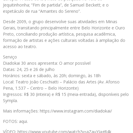
Jequitinhonha; “Fim de partida”, de Samuel Beckett; e o
espetáculo de rua “Amantes do Sereno”.
Desde 2009, o grupo desenvolve suas atividades em Minas
Gerais, transitando principalmente entre Belo Horizonte e Ouro
Preto, conciliando produção artística, pesquisa acadêmica,
formação de artistas e ações culturais voltadas à ampliação do
acesso ao teatro.
Serviço
Diadokai 30 anos apresenta: O amor possível
Datas: 24, 25 e 26 de julho
Horários: sexta e sábado, às 20h; domingo, às 18h
Local: Teatro João Ceschiatti – Palácio das Artes (Av. Afonso
Pena, 1.537 – Centro – Belo Horizonte)
Ingressos: R$ 30 (inteira) e R$ 15 (meia-entrada), disponíveis pelo
Sympla.
Mais informações: https://www.instagram.com/diadokai/
FOTOS: aqui.
VÍDEO: https://www.youtube.com/watch?v=aZauYIag84k