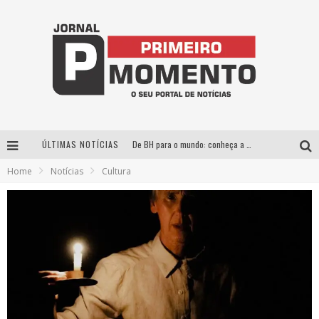
ÚLTIMAS NOTÍCIAS
De BH para o mundo: conheça a stylist mineira por trás de turnês e campanhas globais
Home
Notícias
Cultura
Milton Guedes, o “músico dos músicos”, apresenta show da turnê “Milton Canta Lulu” em BH
Exposição “Habitante – Registros de um Bolinho pela Cidade”, de Raquel Bolinho, ocupa a PQNA Galeria Pedro Moraleida, no Palácio das Artes
Esplanada fica pequena e CÊ TÁ DOIDO FESTIVAL anuncia mudança para o gramado do Mineirão