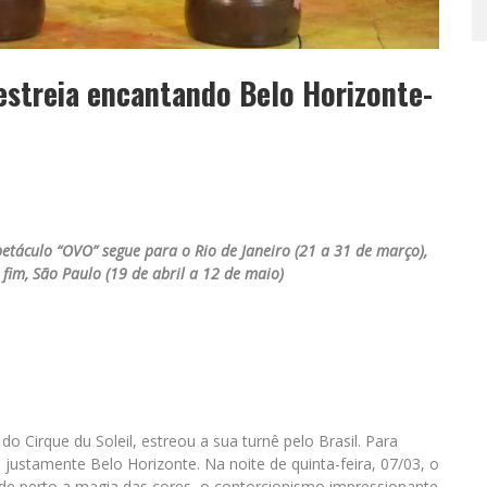
 estreia encantando Belo Horizonte-
petáculo “OVO” segue para o Rio de Janeiro (21 a 31 de março),
r fim, São Paulo (19 de abril a 12 de maio)
o Cirque du Soleil, estreou a sua turnê pelo Brasil. Para
i justamente Belo Horizonte. Na noite de quinta-feira, 07/03, o
de perto a magia das cores, o contorcionismo impressionante