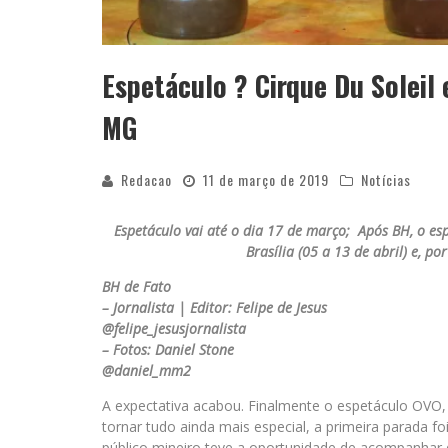
Espetáculo ? Cirque Du Soleil
MG
Redacao
11 de março de 2019
Notícias
Espetáculo vai até o dia 17 de março; Após BH, o es
Brasília (05 a 13 de abril) e, po
BH de Fato
– Jornalista | Editor: Felipe de Jesus
@felipe_jesusjornalista
– Fotos: Daniel Stone
@daniel_mm2
A expectativa acabou. Finalmente o espetáculo OVO, d
tornar tudo ainda mais especial, a primeira parada fo
público mineiro teve a oportunidade de acompanhar 