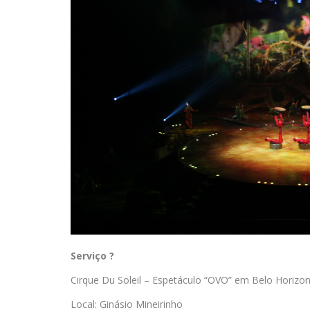
Serviço ?
Cirque Du Soleil – Espetáculo “OVO” em Belo Horizo
Local: Ginásio Mineirinho