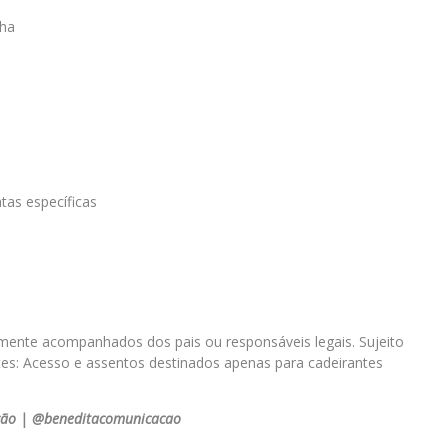
lha
tas específicas
omente acompanhados dos pais ou responsáveis legais. Sujeito
entes: Acesso e assentos destinados apenas para cadeirantes
ção |
@beneditacomunicacao