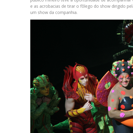
e as acrobacias de tirar o fôlego do show dirigido p
um show da companhia.