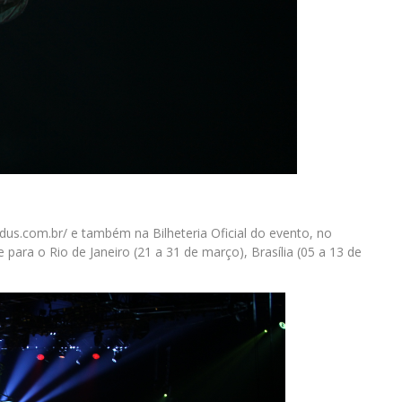
dus.com.br/ e também na Bilheteria Oficial do evento, no
ara o Rio de Janeiro (21 a 31 de março), Brasília (05 a 13 de