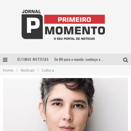
ÚLTIMAS NOTÍCIAS
De BH para o mundo: conheça a stylist mineira por trás de turnês e campanhas globais
Home
Notícias
Cultura
Milton Guedes, o “músico dos músicos”, apresenta show da turnê “Milton Canta Lulu” em BH
Exposição “Habitante – Registros de um Bolinho pela Cidade”, de Raquel Bolinho, ocupa a PQNA Galeria Pedro Moraleida, no Palácio das Artes
Esplanada fica pequena e CÊ TÁ DOIDO FESTIVAL anuncia mudança para o gramado do Mineirão