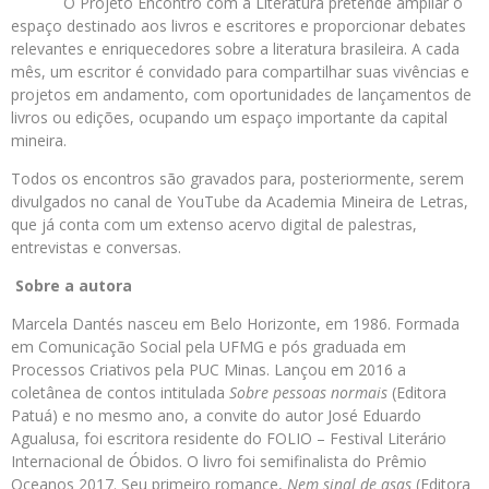
O Projeto Encontro com a Literatura pretende ampliar o
espaço destinado aos livros e escritores e proporcionar debates
relevantes e enriquecedores sobre a literatura brasileira. A cada
mês, um escritor é convidado para compartilhar suas vivências e
projetos em andamento, com oportunidades de lançamentos de
livros ou edições, ocupando um espaço importante da capital
mineira.
Todos os encontros são gravados para, posteriormente, serem
divulgados no canal de YouTube da Academia Mineira de Letras,
que já conta com um extenso acervo digital de palestras,
entrevistas e conversas.
Sobre a autora
Marcela Dantés nasceu em Belo Horizonte, em 1986. Formada
em Comunicação Social pela UFMG e pós graduada em
Processos Criativos pela PUC Minas. Lançou em 2016 a
coletânea de contos intitulada
Sobre pessoas normais
(Editora
Patuá) e no mesmo ano, a convite do autor José Eduardo
Agualusa, foi escritora residente do FOLIO – Festival Literário
Internacional de Óbidos. O livro foi semifinalista do Prêmio
Oceanos 2017. Seu primeiro romance,
Nem sinal de asas
(Editora