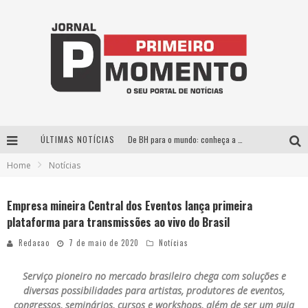
ÚLTIMAS NOTÍCIAS
De BH para o mundo: conheça a stylist mineira por trás de turnês e campanhas globais
Home
Notícias
Milton Guedes, o “músico dos músicos”, apresenta show da turnê “Milton Canta Lulu” em BH
Exposição “Habitante – Registros de um Bolinho pela Cidade”, de Raquel Bolinho, ocupa a PQNA Galeria Pedro Moraleida, no Palácio das Artes
Empresa mineira Central dos Eventos lança primeira
plataforma para transmissões ao vivo do Brasil
Esplanada fica pequena e CÊ TÁ DOIDO FESTIVAL anuncia mudança para o gramado do Mineirão
Redacao
7 de maio de 2020
Notícias
Serviço pioneiro no mercado brasileiro chega com soluções e
diversas possibilidades para artistas, produtores de eventos,
congressos, seminários, cursos e workshops, além de ser um guia