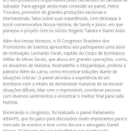
Salvador. Para agregar ainda mais conteúdo ao painel, Pietro
Toscano, promotor de grandes produções nacionais e
internacionais, falou sobre suas experiências, com destaque à
turnê comemorativa Nossa História, de Sandy e Júnior, em que
planejou o projeto com os sócios Rogerio Takata e Daner Assis.
Além dos temas técnicos, o IV Congresso Brasileiro dos
Promotores de Eventos apresentou aos participantes uma dose
de motivação. Leonardo Farah, capitão do Corpo de Bombeiros
Militar de Minas Gerais, que atuou em grandes operações, como,
os desastres de Mariana, Brumadinho e Moçambique, proferiu a
palestra ‘Além da Lama, como encontrar soluções diante de
situações críticas’. O painel abordou a experiência de um
bombeiro com o intuito de demonstrar maneiras de se encarar
situações difíceis, lidar com o imprevisível, coordenar pessoas
com diversos sentimentos e encontrar o melhor final para cada
história.
Encerrando o congresso, foi realizado o painel Parlamento
ABRAPE, que foi palco para discussões muito importantes para o
mercado de eventos e teve como âncora o advogado Daniel
Morais. ‘O impacto das leis trabalhistas nos eventos’ foi