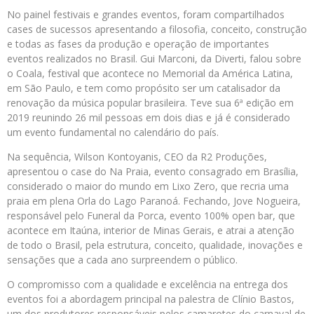
No painel festivais e grandes eventos, foram compartilhados
cases de sucessos apresentando a filosofia, conceito, construção
e todas as fases da produção e operação de importantes
eventos realizados no Brasil. Gui Marconi, da Diverti, falou sobre
o Coala, festival que acontece no Memorial da América Latina,
em São Paulo, e tem como propósito ser um catalisador da
renovação da música popular brasileira. Teve sua 6ª edição em
2019 reunindo 26 mil pessoas em dois dias e já é considerado
um evento fundamental no calendário do país.
Na sequência, Wilson Kontoyanis, CEO da R2 Produções,
apresentou o case do Na Praia, evento consagrado em Brasília,
considerado o maior do mundo em Lixo Zero, que recria uma
praia em plena Orla do Lago Paranoá. Fechando, Jove Nogueira,
responsável pelo Funeral da Porca, evento 100% open bar, que
acontece em Itaúna, interior de Minas Gerais, e atrai a atenção
de todo o Brasil, pela estrutura, conceito, qualidade, inovações e
sensações que a cada ano surpreendem o público.
O compromisso com a qualidade e excelência na entrega dos
eventos foi a abordagem principal na palestra de Clínio Bastos,
um dos produtores responsáveis pelos camarotes do carnaval de