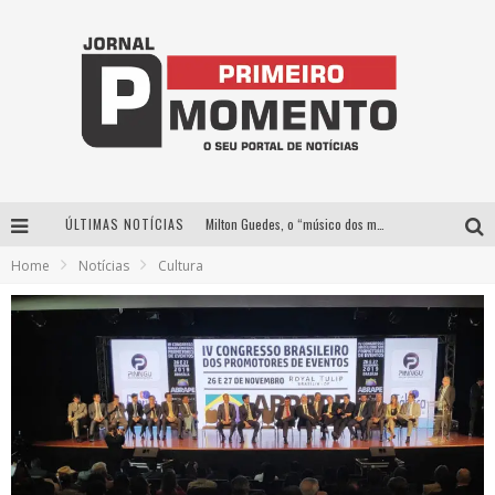
ÚLTIMAS NOTÍCIAS
Milton Guedes, o “músico dos músicos”, apresenta show da turnê “Milton Canta Lulu” em BH
Home
Notícias
Cultura
Exposição “Habitante – Registros de um Bolinho pela Cidade”, de Raquel Bolinho, ocupa a PQNA Galeria Pedro Moraleida, no Palácio das Artes
Com ingressos esgotados desde junho, Churrasquinho Menos é Mais agita BH na próxima semana
De BH para o mundo: conheça a stylist mineira por trás de turnês e campanhas globais