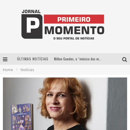
ÚLTIMAS NOTÍCIAS
Milton Guedes, o “músico dos músicos”, apresenta show da turnê “Milton Canta Lulu” em BH
Home
Notícias
Exposição “Habitante – Registros de um Bolinho pela Cidade”, de Raquel Bolinho, ocupa a PQNA Galeria Pedro Moraleida, no Palácio das Artes
Esplanada fica pequena e CÊ TÁ DOIDO FESTIVAL anuncia mudança para o gramado do Mineirão
De BH para o mundo: conheça a stylist mineira por trás de turnês e campanhas globais