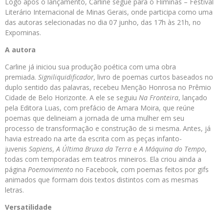
Logo após o lançamento, Carline segue para o Fliminas – Festival
Literário Internacional de Minas Gerais, onde participa como uma
das autoras selecionadas no dia 07 junho, das 17h às 21h, no
Expominas.
A autora
Carline já iniciou sua produção poética com uma obra
premiada.
Signiliquidificador,
livro de poemas curtos baseados no
duplo sentido das palavras, recebeu Menção Honrosa no Prêmio
Cidade de Belo Horizonte. A ele se seguiu
Na Fronteira
, lançado
pela Editora Luas, com prefácio de Amara Moira, que reúne
poemas que delineiam a jornada de uma mulher em seu
processo de transformação e construção de si mesma. Antes, já
havia estreado na arte da escrita com as peças infanto-
juvenis
Sapiens
,
A Última Bruxa da Terra
e
A Máquina do Tempo
,
todas com temporadas em teatros mineiros. Ela criou ainda a
página
Poemovimento
no Facebook, com poemas feitos por gifs
animados que formam dois textos distintos com as mesmas
letras.
Versatilidade