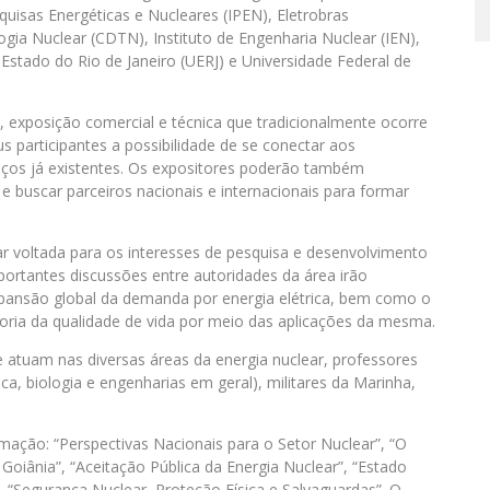
quisas Energéticas e Nucleares (IPEN), Eletrobras
gia Nuclear (CDTN), Instituto de Engenharia Nuclear (IEN),
 Estado do Rio de Janeiro (UERJ) e Universidade Federal de
, exposição comercial e técnica que tradicionalmente ocorre
s participantes a possibilidade de se conectar aos
 laços já existentes. Os expositores poderão também
e buscar parceiros nacionais e internacionais para formar
lear voltada para os interesses de pesquisa e desenvolvimento
portantes discussões entre autoridades da área irão
expansão global da demanda por energia elétrica, bem como o
oria da qualidade de vida por meio das aplicações da mesma.
e atuam nas diversas áreas da energia nuclear, professores
ica, biologia e engenharias em geral), militares da Marinha,
ação: “Perspectivas Nacionais para o Setor Nuclear”, “O
Goiânia”, “Aceitação Pública da Energia Nuclear”, “Estado
”, “Segurança Nuclear, Proteção Física e Salvaguardas”. O