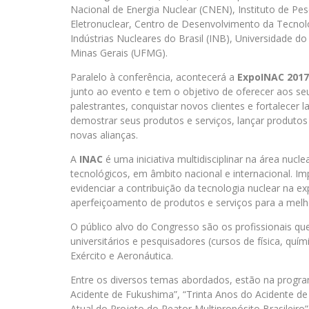
Nacional de Energia Nuclear (CNEN), Instituto de Pes
Eletronuclear, Centro de Desenvolvimento da Tecnolo
Indústrias Nucleares do Brasil (INB), Universidade do
Minas Gerais (UFMG).
Paralelo à conferência, acontecerá a
ExpoINAC 2017
junto ao evento e tem o objetivo de oferecer aos seu
palestrantes, conquistar novos clientes e fortalecer
demostrar seus produtos e serviços, lançar produtos 
novas alianças.
A
INAC
é uma iniciativa multidisciplinar na área nuc
tecnológicos, em âmbito nacional e internacional. Im
evidenciar a contribuição da tecnologia nuclear na 
aperfeiçoamento de produtos e serviços para a melh
O público alvo do Congresso são os profissionais qu
universitários e pesquisadores (cursos de física, quím
Exército e Aeronáutica.
Entre os diversos temas abordados, estão na program
Acidente de Fukushima”, “Trinta Anos do Acidente de 
Atual do Projeto do Reator Multipropósito Brasileiro