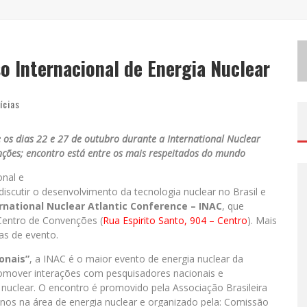
M
ILTON GUEDES, O “MÚSICO DOS MÚSICOS”, APRESENTA SHOW DA TURNÊ “MILTON CANTA LULU” EM BH
E
XPOSIÇÃO “HABITANTE – REGISTROS DE UM BOLINHO PELA CIDADE”, DE RAQUEL BOLINHO, OCUPA A PQNA GALERIA PEDRO MORALEIDA, NO PALÁCIO DAS ARTES
o Internacional de Energia Nuclear
E
SPLANADA FICA PEQUENA E CÊ TÁ DOIDO FESTIVAL ANUNCIA MUDANÇA PARA O GRAMADO DO MINEIRÃO
ícias
e os dias 22 e 27 de outubro durante a International Nuclear
nções; encontro está entre os mais respeitados do mundo
nal e
scutir o desenvolvimento da tecnologia nuclear no Brasil e
rnational Nuclear Atlantic Conference – INAC
, que
 Centro de Convenções (
Rua Espirito Santo, 904 – Centro
). Mais
as de evento.
onais”
, a INAC é o maior evento de energia nuclear da
omover interações com pesquisadores nacionais e
 nuclear. O encontro é promovido pela Associação Brasileira
nos na área de energia nuclear e organizado pela: Comissão