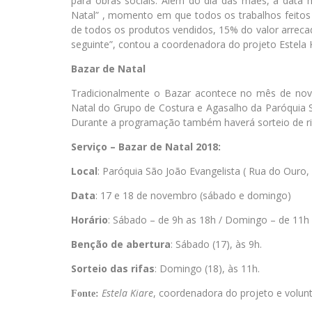
para obras sociais. Além do dia das mães, a data
Natal” , momento em que todos os trabalhos feitos
de todos os produtos vendidos, 15% do valor arreca
seguinte”, contou a coordenadora do projeto Estela K
Bazar de Natal
Tradicionalmente o Bazar acontece no mês de nov
Natal do Grupo de Costura e Agasalho da Paróquia 
Durante a programação também haverá sorteio de rifa
Serviço – Bazar de Natal 2018:
Local
: Paróquia São João Evangelista ( Rua do Ouro, 
Data
: 17 e 18 de novembro (sábado e domingo)
Horário
: Sábado – de 9h as 18h / Domingo – de 11h 
Benção de abertura
: Sábado (17), às 9h.
Sorteio das rifas
: Domingo (18), às 11h.
Estela Kiare
, coordenadora do projeto e volunt
Fonte: