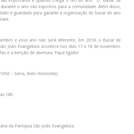
 mais importante é quando chega o fim do ano. “O “Bazar de
 durante o ano são expostos para a comunidade. Além disso,
dado é guardado para garantir a organização do bazar do ano
iare.
embro e esse ano não será diferente. Em 2018, o Bazar de
São João Evangelista acontece nos dias 17 e 18 de novembro.
s e a benção de abertura. Fique ligado!
1050 – Serra, Belo Horizonte).
as 18h.
ária da Paróquia São João Evangelista.