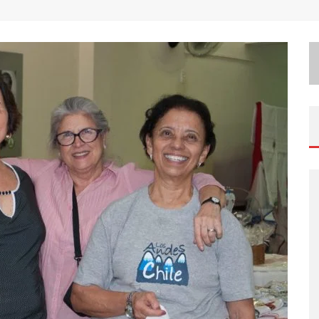
M
ILTON GUEDES, O “MÚSICO DOS MÚSICOS”, APRESENTA SHOW DA TURNÊ “MILTON CANTA LULU” EM BH
E
XPOSIÇÃO “HABITANTE – REGISTROS DE UM BOLINHO PELA CIDADE”, DE RAQUEL BOLINHO, OCUPA A PQNA GALERIA PEDRO MORALEIDA, NO PALÁCIO DAS ARTES
E
SPLANADA FICA PEQUENA E CÊ TÁ DOIDO FESTIVAL ANUNCIA MUDANÇA PARA O GRAMADO DO MINEIRÃO