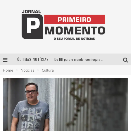
ÚLTIMAS NOTÍCIAS
De BH para o mundo: conheça a stylist mineira por trás de turnês e campanhas globais
Home
Notícias
Cultura
Milton Guedes, o “músico dos músicos”, apresenta show da turnê “Milton Canta Lulu” em BH
Exposição “Habitante – Registros de um Bolinho pela Cidade”, de Raquel Bolinho, ocupa a PQNA Galeria Pedro Moraleida, no Palácio das Artes
Esplanada fica pequena e CÊ TÁ DOIDO FESTIVAL anuncia mudança para o gramado do Mineirão