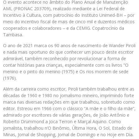
O evento acontece no âmbito do Plano Anual de Manutenção
AML (PRONAC 203709), realizado mediante a Lei Federal de
Incentivo à Cultura, com patrocínio do Instituto Unimed-BH – por
meio do incentivo fiscal de mais de cinco mil e duzentos médicos
cooperados e colaboradores – e da CEMIG. Copatrocínio da
Tambasa.
O ano de 2021 marca os 90 anos de nascimento de Wander Piroli
e nada mais oportuno do que conhecer um pouco deste escritor
admirável, também reconhecido por revolucionar a forma de
contar histórias para crianças, especialmente com os livros “O
menino e o pinto do menino (1975) e Os rios morrem de sede
(1976).
Além da carreira como escritor, Piroli também trabalhou entre as
décadas de 1960 e 1980 no jornalismo mineiro, imprimindo forte
marca nas diversas redações em que trabalhou, sobretudo como
editor. Estreou em 1966 com o clássico “A mãe e o filho da mãe”,
admirado por escritores de várias gerações, de João Antônio e
Roberto Drummond a Joca Terron e Marçal Aquino. Como
jornalista, trabalhou n’O Binômio, Última Hora, O Sol, Estado de
Minas, Jornal de Shopping, Jornal de Domingo e no Hoje em Dia.